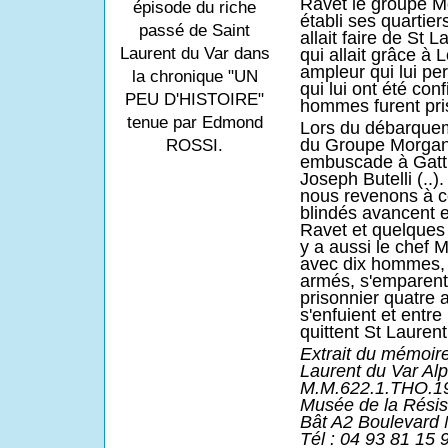
Ravet le groupe Mo
épisode du riche
établi ses quartie
passé de Saint
allait faire de St 
Laurent du Var dans
qui allait grâce à
ampleur qui lui pe
la chronique "UN
qui lui ont été con
PEU D'HISTOIRE"
hommes furent pris,
tenue par Edmond
Lors du débarque
du Groupe Morgan
ROSSI.
embuscade à Gattiè
Joseph Butelli (..). 
nous revenons à c
blindés avancent 
Ravet et quelques 
y a aussi le chef M
avec dix hommes,
armés, s'emparent 
prisonnier quatre 
s'enfuient et entre
quittent St Laurent,
Extrait du mémoir
Laurent du Var Alp
M.M.622.1.THO.199
Musée de la Résis
Bât A2 Boulevard
Tél : 04 93 81 15 