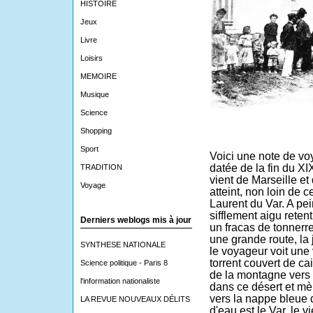
HISTOIRE
Jeux
Livre
Loisirs
MEMOIRE
Musique
Science
Shopping
Sport
Voici une note de v
datée de la fin du X
TRADITION
vient de Marseille et
Voyage
atteint, non loin de ce
Laurent du Var. A pei
sifflement aigu retent
Derniers weblogs mis à jour
un fracas de tonnerre
une grande route, la 
SYNTHESE NATIONALE
le voyageur voit une 
torrent couvert de cai
Science politique - Paris 8
de la montagne vers 
l'information nationaliste
dans ce désert et mèn
vers la nappe bleue 
LA REVUE NOUVEAUX DÉLITS
d'eau est le Var, le
vi