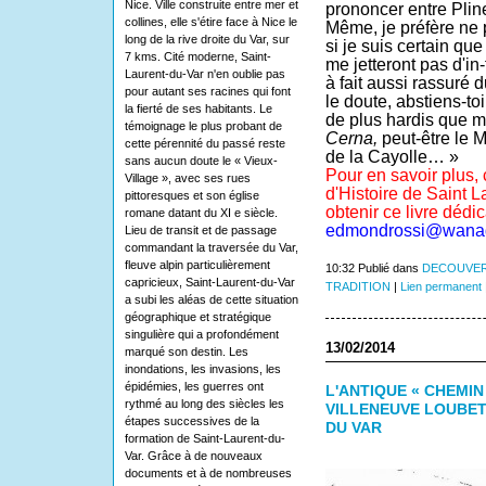
Nice. Ville construite entre mer et
prononcer entre Plin
collines, elle s'étire face à Nice le
Même, je préfère ne 
long de la rive droite du Var, sur
si je suis certain que
7 kms. Cité moderne, Saint-
me jetteront pas d'in-f
Laurent-du-Var n'en oublie pas
à fait aussi rassuré 
pour autant ses racines qui font
le doute, abstiens-toi
la fierté de ses habitants. Le
de plus hardis que mo
témoignage le plus probant de
Cerna,
peut-être le 
cette pérennité du passé reste
de la Cayolle… »
sans aucun doute le « Vieux-
Pour en savoir plus, 
Village », avec ses rues
d'Histoire de Saint 
pittoresques et son église
obtenir ce livre dédic
romane datant du XI e siècle.
edmondrossi@wanad
Lieu de transit et de passage
commandant la traversée du Var,
fleuve alpin particulièrement
10:32 Publié dans
DECOUVER
capricieux, Saint-Laurent-du-Var
TRADITION
|
Lien permanent
a subi les aléas de cette situation
géographique et stratégique
singulière qui a profondément
13/02/2014
marqué son destin. Les
inondations, les invasions, les
épidémies, les guerres ont
L'ANTIQUE « CHEMIN
rythmé au long des siècles les
VILLENEUVE LOUBET
étapes successives de la
DU VAR
formation de Saint-Laurent-du-
Var. Grâce à de nouveaux
documents et à de nombreuses