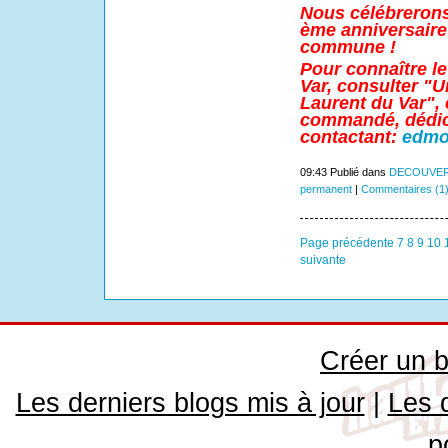
Nous célébrerons 
ème anniversaire 
commune !
Pour connaître l
Var, consulter "U
Laurent du Var", c
commandé, dédica
contactant:
edmo
09:43 Publié dans
DECOUVER
permanent
|
Commentaires (1
Page précédente
7
8
9
10
suivante
Créer un b
Les derniers blogs mis à jour
|
Les 
p