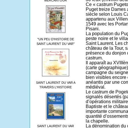
MERCANTOUR
Ce « castrum Pugeto
Puget treize Dames a
siècle selon Louis Cap
appartenu aux Villene
1549 avec les Portan
Pisani.
La population du Pug
peste noire et le vi
"UN PEU D'HISTOIRE DE
Saint Laurent. Les c
SAINT LAURENT DU VAR"
château de la Tour, 
présence du donjon d
castrum.
Il apparaît au XVIII
(carte géographique
campagne du seigneu
bien visibles encore 
anéantis par une cons
SAINT LAURENT DU VAR A
médiéval.
TRAVERS L'HISTOIRE
Le castrum de Pogeto
signalés désertés (p
d’opérations militair
Baptiste et le châtea
importante communau
quantité d’ossements
la chapelle.
La dénomination du 
SAINT LAURENT DU VAR