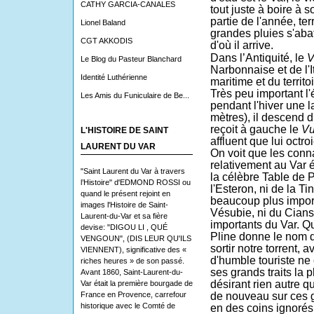
CATHY GARCIA-CANALES
tout juste à boire à s
partie de l'année, te
Lionel Baland
grandes pluies s'aba
CGT AKKODIS
d'où il arrive.
Dans l’Antiquité, le
V
Le Blog du Pasteur Blanchard
Narbonnaise et de l'It
Identité Luthérienne
maritime et du territ
Très peu important l'é
Les Amis du Funiculaire de Be...
pendant l'hiver une l
mètres), il descend du
reçoit à gauche le
Vu
L'HISTOIRE DE SAINT
affluent que lui octroi
LAURENT DU VAR
On voit que les con
relativement au Var 
"Saint Laurent du Var à travers
la célèbre Table de P
l’Histoire" d'EDMOND ROSSI ou
l'Esteron, ni de la T
quand le présent rejoint en
beaucoup plus import
images l'Histoire de Saint-
Vésubie, ni du Cians, 
Laurent-du-Var et sa fière
importants du Var. Q
devise: "DIGOU LI , QUÉ
Pline donne le nom 
VENGOUN", (DIS LEUR QU'ILS
sortir notre torrent, 
VIENNENT), significative des «
d'humble touriste ne
riches heures » de son passé.
ses grands traits la 
Avant 1860, Saint-Laurent-du-
désirant rien autre q
Var était la première bourgade de
France en Provence, carrefour
de nouveau sur ces
historique avec le Comté de
en des coins ignorés