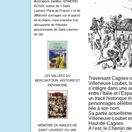
illustrations inédites, EDMOND
ROSSI, auteur de « Saint
Laurent, Porte de France » et de
différents ouvrages sur le passé
de la région, nous entraîne à la
découverte de l’Histoire
passionnante de Saint-Laurent-
du-Var.
LES VALLÉES DU
Traversant Cagnes-s
MERCANTOUR: HISTOIRE ET
Villeneuve Loubet, 
PATRIMOINE
s’intègre dans une a
entre l’Italie et l’Es
un tracé historique 
personnages célèbres
liée à son nom.
Sa partie actuellemen
Villeneuve-Loubet et
Haut-de-Cagnes.
MÉMOIRE EN IMAGES DE
A l’est, le Chemin d
SAINT LAURENT DU VAR