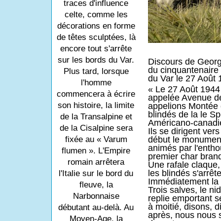
traces d'influence
celte, comme les
décorations en forme
de têtes sculptées, là
encore tout s'arrête
sur les bords du Var.
Discours de Georg
du cinquantenaire 
Plus tard, lorsque
du Var le 27 Août 
l'homme
« Le 27 Août 1944 
commencera à écrire
appelée Avenue de
son histoire, la limite
appelions Montée 
blindés de la le S
de la Transalpine et
Américano-canadie
de la Cisalpine sera
Ils se dirigent ver
fixée au « Varum
début le monumen
animés par l'enth
flumen ». L'Empire
premier char brand
romain arrêtera
Une rafale claque
les blindés s'arrêt
l'Italie sur le bord du
Immédiatement la r
fleuve, la
Trois salves, le n
Narbonnaise
replie emportant 
à moitié, disons, 
débutant au-delà. Au
après, nous nous 
Moyen-Age, la