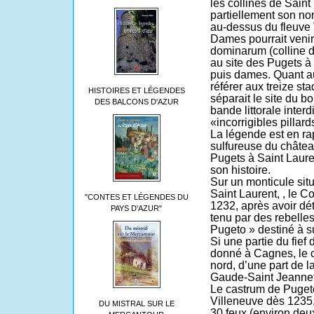
les collines de Saint
partiellement son no
au-dessus du fleuve 
Dames pourrait venir
dominarum (colline d
au site des Pugets à
puis dames. Quant au c
référer aux treize st
HISTOIRES ET LÉGENDES
séparait le site du b
DES BALCONS D'AZUR
bande littorale inter
«incorrigibles pillar
La légende est en ra
sulfureuse du châtea
Pugets à Saint Laur
son histoire.
Sur un monticule sit
Saint Laurent, , le C
"CONTES ET LÉGENDES DU
1232, après avoir dét
PAYS D'AZUR"
tenu par des rebelle
Pugeto » destiné à sur
Si une partie du fief
donné à Cagnes, le 
nord, d’une part de l
Gaude-Saint Jeannet
Le castrum de Puget
Villeneuve dès 1235,
DU MISTRAL SUR LE
30 feux (environ deux