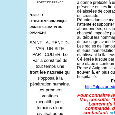
a donné prétexte à 
PORTE DE FRANCE
présence en ces lieu
délaissées de courag
en croisade.
"UN PEU
Réunies dans ce mano
D'HISTOIRE"CHRONIQUE
l’attente et supporter
DANS NICE MATIN DU
abandonnées, ces tr
chasteté imposée par 
DIMANCHE
au début les homma
de passage avant de
SAINT LAURENT DU
Les règles de l’amour
VAR, UN SITE
et leurs manifestatio
PARTICULIER. Le
établissant la flatt
Célébrée jusque par P
Var a constitué de
une étape incontourn
tout temps une
Rome à Avignon, le v
frontière naturelle qui
trouver là, en plus d
hospitalité.
s'opposa à la
E
pénétration humaine.
http://alpazur-e
Les premiers
Pour connaître l
vestiges
Var, consulter "
mégalithiques,
Laurent du V
témoins d'une
commandé, dé
contactant:
ed
civilisation où