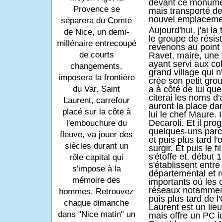
devant ce monum
Provence se
mais transporté d
nouvel emplacement
séparera du Comté
Aujourd'hui, j'ai la
de Nice, un demi-
le groupe de résis
millénaire entrecoupé
revenons au point
de courts
Ravet, maire, une 
ayant servi aux col
changements,
grand village qui n
imposera la frontière
crée son petit group
du Var. Saint
a à côté de lui qu
citerai les noms d'
Laurent, carrefour
auront la place dan
placé sur la côte à
lui le chef Maure. I
Decaroli. Et il pro
l'embouchure du
quelques-uns parce
fleuve, va jouer des
et puis plus tard 
siècles durant un
surgir. Et puis le f
s'étoffe et, début 
rôle capital qui
s'établissent entre
s'impose à la
départemental et r
mémoire des
importants où les 
réseaux notamme
hommes. Retrouvez
puis plus tard de 
chaque dimanche
Laurent est un lie
dans "Nice matin" un
mais offre un PC id