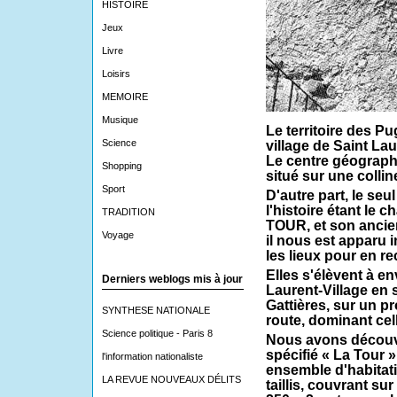
HISTOIRE
Jeux
Livre
Loisirs
MEMOIRE
Musique
Le territoire des Pu
Science
village de Saint La
Le centre géographi
Shopping
situé sur une collin
Sport
D'autre part, le seu
l'histoire étant le 
TRADITION
TOUR, et son ancien
Voyage
il nous est apparu 
les lieux pour en re
Elles s'élèvent à e
Derniers weblogs mis à jour
Laurent-Village en 
Gattières, sur un p
SYNTHESE NATIONALE
route, dominant cell
Science politique - Paris 8
Nous avons découve
spécifié « La Tour 
l'information nationaliste
ensemble d'habitati
LA REVUE NOUVEAUX DÉLITS
taillis, couvrant su