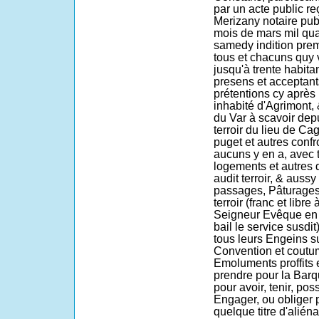
par un acte public r
Merizany notaire pub
mois de mars mil qua
samedy indition prem
tous et chacuns quy 
jusqu'à trente habitan
presens et acceptants
prétentions cy après E
inhabité d'Agrimont, 
du Var à scavoir depu
terroir du lieu de Ca
puget et autres confr
aucuns y en a, avec 
logements et autres q
audit terroir, & auss
passages, Pâturages
terroir (franc et libr
Seigneur Evêque en 
bail le service susdi
tous leurs Engeins su
Convention et coutu
Emoluments proffits
prendre pour la Barq
pour avoir, tenir, po
Engager, ou obliger p
quelque titre d'aliéna