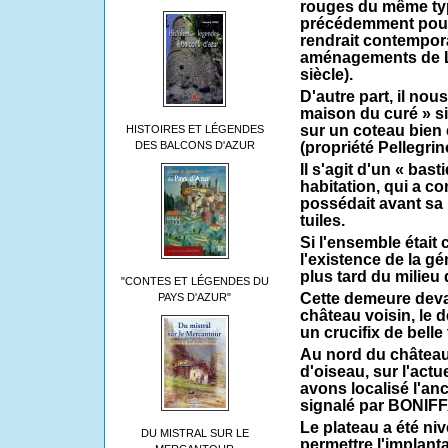
rouges du même typ
précédemment pour 
rendrait contempor
aménagements de 
siècle).
D'autre part, il nou
maison du curé » si
sur un coteau bien
HISTOIRES ET LÉGENDES
DES BALCONS D'AZUR
(propriété Pellegrin
Il s'agit d'un « ba
habitation, qui a c
possédait avant sa 
tuiles.
Si l'ensemble était 
l'existence de la gé
plus tard du milieu 
"CONTES ET LÉGENDES DU
Cette demeure devai
PAYS D'AZUR"
château voisin, le d
un crucifix de belle
Au nord du château,
d'oiseau, sur l'act
avons localisé l'anc
signalé par BONIFFA
Le plateau a été ni
DU MISTRAL SUR LE
permettre l'implant