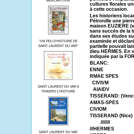
MERCANTOUR
cultures florales u
à cette occasion.
Les historiens locau
Pétronille une pierre
maison EUZIERE (v
sans succès de la 
dans ses études sur
examinée et déclaré
"UN PEU D'HISTOIRE DE
partielle pouvait la
SAINT LAURENT DU VAR"
dieu HERMES. En voi
indiquée par la F
BLANC:
ENNE
RMAE SPES
CIVIVM
SAINT LAURENT DU VAR A
AIAIDV
TRAVERS L'HISTOIRE
TISSERAND: (Venc
AMAS-SPES
CIVIOM
TISSERAND (Nice) 
////////
///HERMES
SAINT LAURENT DU VAR