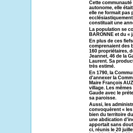
Cette communauté fu
autonome, elle étai
elle ne formait pas 
ecclésiastiquement
constituait une ann
La population se co
BARONNE et du « ja
En plus de ces fiefs
comprenaient des bi
160 propriétaires, 
Jeannet, 46 de la G
Laurent. Sa producti
très estimé.
En 1790, la Commun
d'annexer la Commun
Maire François AUZI
village. Les mêmes 
Gaude avec le préte
sa paroisse.
Aussi, les administr
convoquèrent « les
bien du territoire d
une abdication d'i
apportait sans dou
ci, réunis le 20 juil