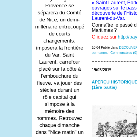
« Saint Laurent, Port
Provence se
ouvrages sur le passé
séparera du Comté
découverte de l’Hist
Laurent-du-Var.
de Nice, un demi-
Connaître le passé d
millénaire entrecoupé
Maritimes ?
de courts
Cliquez sur
http://pa
changements,
imposera la frontière
10:04 Publié dans
DECOUVER
permanent
|
Commentaires (0
du Var. Saint
Laurent, carrefour
placé sur la côte à
19/03/2015
l'embouchure du
APERÇU HISTORIQUE
fleuve, va jouer des
(1ère partie)
siècles durant un
rôle capital qui
s'impose à la
mémoire des
hommes. Retrouvez
chaque dimanche
dans "Nice matin" un