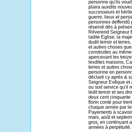
personne qu'ils voudro
plaira auxdits nouve
successeurs et hériti
guerre, lieux et pers
personnes deffendû pa
réservé dès à présent
Réverend Seigneur E
ladite Eglise, la maj
dudit terroir et terre
et autres choses qu
construites au même t
apercevant les treize
lesdites maisons, Cas
terres et autres cho
personne en personn
déclaré cy après & s
Seigneur Evêque et 
ou soit service qu'il 
ledit terroir et ses d
deux cent cinquante 
florin conté pour tre
chaque année par les
Payements à scavoir 
mars, août et septemb
gros, en continuant a
années à perpétuité.