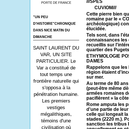
///SPES
PORTE DE FRANCE
CUVIOM///
Cette pierre bien q
"UN PEU
romaine par le « C
archéologique) con
D'HISTOIRE"CHRONIQUE
élucidée.
DANS NICE MATIN DU
Tels sont, dans l'ét
DIMANCHE
connaissances les
recueillis sur l'int
SAINT LAURENT DU
quartier des Pugets
VAR, UN SITE
ETHYMOLOGIE PO
PARTICULIER. Le
DAMES
Rappelons que les 
Var a constitué de
région étaient d'inco
tout temps une
sur mer.
frontière naturelle qui
Au terme de 80 ans 
s'opposa à la
(peut-être même dès
armées romaines 
pénétration humaine.
pacifièrent » la côte
Les premiers
Rome amputa les pr
vestiges
d'une partie de leur 
mégalithiques,
celle qui longeait 
stades (2220 m.). Po
témoins d'une
sanction les tribus 
civilisation où
annuellement en o