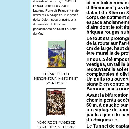
illustrations inédites, EDMOND
et ses tuiles roman
ROSSI, auteur de « Saint
différencient pas d
Laurent, Porte de France » et de
datant du XIVe ou X
différents ouvrages sur le passé
corps de bâtiment s
de la région, nous entraîne à la
espace anciennemen
découverte de l’Histoire
d'aire dont le toit é
passionnante de Saint-Laurent-
briques rouges sub
du-Var.
Le tout est prolong
de la route sur l'a
cm de large, haut d
être muraille de pro
Il nous a été imposs
vestiges, un tailli
recouvrant le sol et
complantées d'olivi
LES VALLÉES DU
Un puits (ou ouvert
MERCANTOUR: HISTOIRE ET
PATRIMOINE
signalé en contre b
Baronne, mais nous
Avant la bifurcatio
chemin pentu accéd
60 m. à gauche sur
un captage de sou
par les gens du pay
du Seigneur ».
MÉMOIRE EN IMAGES DE
Le Tunnel de capta
SAINT LAURENT DU VAR