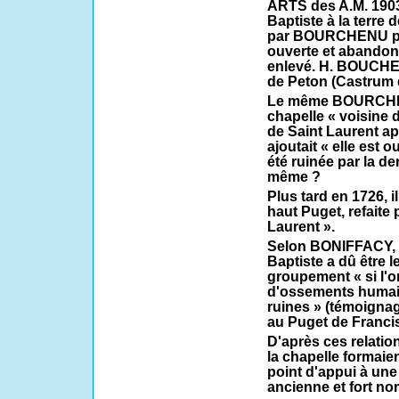
ARTS des A.M. 1903)
Baptiste à la terre
par BOURCHENU prè
ouverte et abandon
enlevé. H. BOUCHE 
de Peton (Castrum d
Le même BOURCHEN
chapelle « voisine 
de Saint Laurent ap
ajoutait « elle est o
été ruinée par la der
même ?
Plus tard en 1726, i
haut Puget, refaite 
Laurent ».
Selon BONIFFACY, c
Baptiste a dû être l
groupement « si l'o
d'ossements humain
ruines » (témoignage
au Puget de Francis
D'après ces relation
la chapelle formaie
point d'appui à un
ancienne et fort n