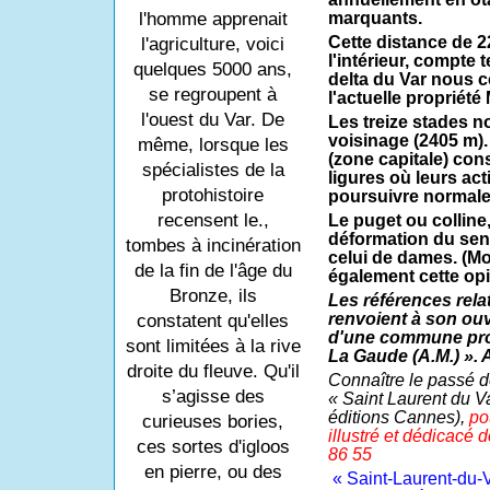
l'homme apprenait
marquants.
Cette distance de 2
l'agriculture, voici
l'intérieur, compte
quelques 5000 ans,
delta du Var nous c
se regroupent à
l'actuelle propriét
l'ouest du Var. De
Les treize stades n
voisinage (2405 m). 
même, lorsque les
(zone capitale) cons
spécialistes de la
ligures où leurs act
protohistoire
poursuivre normal
recensent le.,
Le puget ou colline,
déformation du se
tombes à incinération
celui de dames. (
de la fin de l'âge du
également cette opi
Bronze, ils
Les références rela
renvoient à son ouv
constatent qu'elles
d'une commune prov
sont limitées à la rive
La Gaude (A.M.)
». 
droite du fleuve. Qu'il
Connaître le passé d
s’agisse des
« Saint Laurent du Var
éditions Cannes),
po
curieuses bories,
illustré et dédicacé 
ces sortes d'igloos
86 55
en pierre, ou des
« Saint-Laurent-du-Va