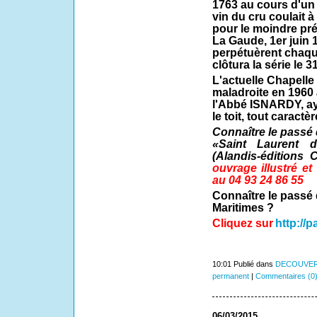
1763 au cours d'un 
vin du cru coulait à 
pour le moindre pré
La Gaude, 1er juin 
perpétuèrent chaqu
clôtura la série le 3
L'actuelle Chapelle 
maladroite en 1960 à
l'Abbé ISNARDY, aya
le toit, tout caractè
Connaître le passé 
«Saint Laurent d
(Alandis-éditions 
ouvrage illustré e
au 04 93 24 86 55
Connaître le passé 
Maritimes ?
Cliquez sur
http://
10:01 Publié dans
DECOUVER
permanent
|
Commentaires (0
06/03/2015