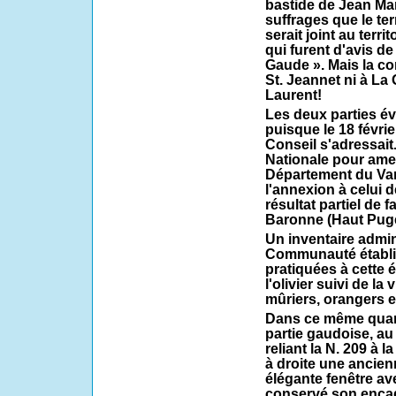
bastide de Jean Mar
suffrages que le te
serait joint au terri
qui furent d'avis de 
Gaude ». Mais la c
St. Jeannet ni à La
Laurent!
Les deux parties év
puisque le 18 févrie
Conseil s'adressait
Nationale pour amen
Département du Var 
l'annexion à celui 
résultat partiel de f
Baronne (Haut Pug
Un inventaire admini
Communauté établi 
pratiquées à cette 
l'olivier suivi de la
mûriers, orangers et
Dans ce même quart
partie gaudoise, a
reliant la N. 209 à 
à droite une ancien
élégante fenêtre a
conservé son encad