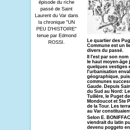
épisode du riche
passé de Saint
Laurent du Var dans
la chronique "UN
PEU D'HISTOIRE"
tenue par Edmond
Le quartier des Pug
ROSSI.
Commune est un lie
divers du passé.
Il l'est par son nom
le haut moyen-âge j
quelques vestiges 
l'urbanisation enva
géographique, puis
communes successiv
Gaude. Depuis Sain
du Sud au Nord: Le
Tuilière, le Puget d
Mondoucot et Ste P
de la Tour. Les terr
au Var constituaient
Selon E. BONIFFACY
viendrait du latin p
devenu poggeto en I