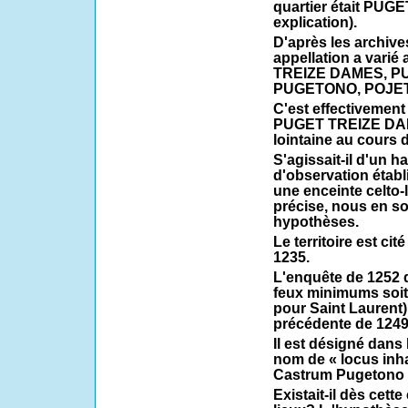
quartier était PU
explication).
D'après les archiv
appellation a vari
TREIZE DAMES, P
PUGETONO, POJE
C'est effectivement 
PUGET TREIZE DAME
lointaine au cours
S'agissait-il d'un h
d'observation établ
une enceinte celto-
précise, nous en s
hypothèses.
Le territoire est ci
1235.
L'enquête de 1252 
feux minimums soit 
pour Saint Laurent)
précédente de 1249
Il est désigné dans
nom de « locus inha
Castrum Pugetono 
Existait-il dès cet