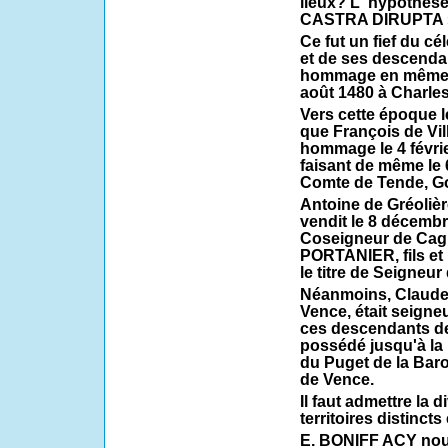
lieux? L 'hypothèse
CASTRA DIRUPTA » 
Ce fut un fief du
et de ses descenda
hommage en même t
août 1480 à Charles 
Vers cette époque le
que François de Vill
hommage le 4 février
faisant de même le
Comte de Tende, G
Antoine de Gréolièr
vendit le 8 décemb
Coseigneur de Cag
PORTANIER, fils et p
le titre de Seigneu
Néanmoins, Claude 
Vence, était seigne
ces descendants de
possédé jusqu'à la 
du Puget de la Bar
de Vence.
Il faut admettre la d
territoires distinct
E. BONIFF ACY nous