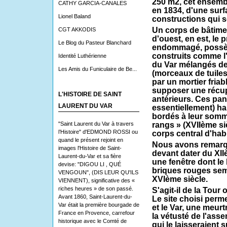
250 m2, cet ensembl
CATHY GARCIA-CANALES
en 1834, d'une surf
Lionel Baland
constructions qui 
Un corps de bâtiment
CGT AKKODIS
d'ouest, en est, le 
Le Blog du Pasteur Blanchard
endommagé, possè
construits comme l
Identité Luthérienne
du Var mélangés de
Les Amis du Funiculaire de Be...
(morceaux de tuiles
par un mortier friab
supposer une récup
L'HISTOIRE DE SAINT
antérieurs. Ces pa
LAURENT DU VAR
essentiellement) ha
bordés à leur somme
"Saint Laurent du Var à travers
rangs » (XVIIème siè
l’Histoire" d'EDMOND ROSSI ou
corps central d'habi
quand le présent rejoint en
Nous avons remarq
images l'Histoire de Saint-
devant dater du XII
Laurent-du-Var et sa fière
une fenêtre dont le
devise: "DIGOU LI , QUÉ
briques rouges sem
VENGOUN", (DIS LEUR QU'ILS
XVIème siècle.
VIENNENT), significative des «
riches heures » de son passé.
S'agit-il de la Tour
Avant 1860, Saint-Laurent-du-
Le site choisi perm
Var était la première bourgade de
et le Var, une meur
France en Provence, carrefour
la vétusté de l'ass
historique avec le Comté de
qui le laisseraient 