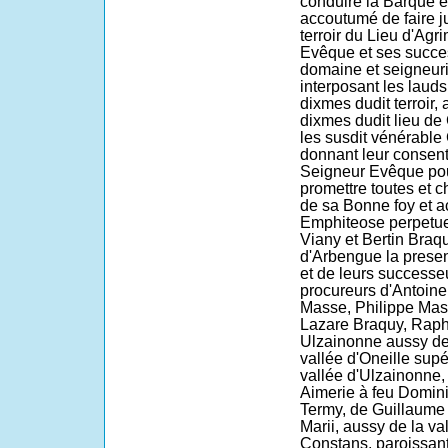
conduire la Barque et
accoutumé de faire j
terroir du Lieu d'Agr
Evêque et ses succes
domaine et seigneurie
interposant les lauds 
dixmes dudit terroir, a
dixmes dudit lieu de
les susdit vénérable
donnant leur consen
Seigneur Evêque pour
promettre toutes et 
de sa Bonne foy et a
Emphiteose perpetuel,
Viany et Bertin Braqu
d'Arbengue la presen
et de leurs successe
procureurs d'Antoin
Masse, Philippe Mass
Lazare Braquy, Raph
Ulzainonne aussy de l
vallée d'Oneille supé
vallée d'Ulzainonne,
Aimerie à feu Domini
Termy, de Guillaume 
Marii, aussy de la va
Constans, paroissant