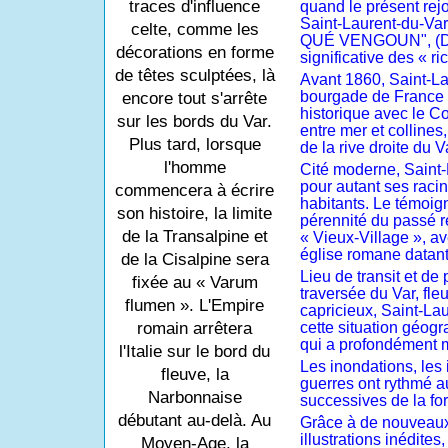
traces d'influence
quand le présent rejo
Saint-Laurent-du-Var 
celte, comme les
QUÉ VENGOUN", (D
décorations en forme
significative des « r
de têtes sculptées, là
Avant 1860, Saint-La
bourgade de France 
encore tout s'arrête
historique avec le Co
sur les bords du Var.
entre mer et collines,
Plus tard, lorsque
de la rive droite du V
l'homme
Cité moderne, Saint-
pour autant ses racine
commencera à écrire
habitants. Le témoig
son histoire, la limite
pérennité du passé r
de la Transalpine et
« Vieux-Village », av
église romane datant 
de la Cisalpine sera
Lieu de transit et d
fixée au « Varum
traversée du Var, fleu
flumen ». L'Empire
capricieux, Saint-Lau
romain arrêtera
cette situation géogr
qui a profondément 
l'Italie sur le bord du
Les inondations, les 
fleuve, la
guerres ont rythmé a
Narbonnaise
successives de la fo
débutant au-delà. Au
Grâce à de nouveau
illustrations inédite
Moyen-Age, la