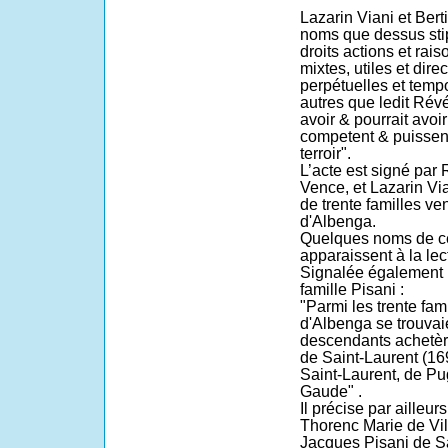
Lazarin Viani et Bert
noms que dessus stip
droits actions et rais
mixtes, utiles et dire
perpétuelles et tempo
autres que ledit Rév
avoir & pourrait avoi
competent & puissent 
terroir".
L’acte est signé pa
Vence, et Lazarin Via
de trente familles v
d'Albenga.
Quelques noms de c
apparaissent à la lect
Signalée également pa
famille Pisani :
"Parmi les trente fam
d'Albenga se trouvaie
descendants achetère
de Saint-Laurent (16
Saint-Laurent, de Pu
Gaude" .
Il précise par ailleur
Thorenc Marie de V
Jacques Pisani de Sa