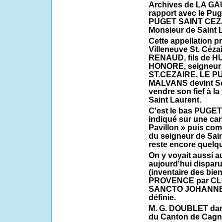
Archives de LA GAU
rapport avec le Pug
PUGET SAINT CEZAR
Monsieur de Saint 
Cette appellation p
Villeneuve St. Céz
RENAUD, fils de HUG
HONORE, seigneur
ST.CEZAIRE, LE PU
MALVANS devint Sé
vendre son fief à la
Saint Laurent.
C'est le bas PUGE
indiqué sur une car
Pavillon » puis c
du seigneur de Saint
reste encore quelq
On y voyait aussi a
aujourd'hui disparu
(inventaire des bie
PROVENCE par CLO
SANCTO JOHANNE e
définie.
M. G. DOUBLET dans
du Canton de Cagne