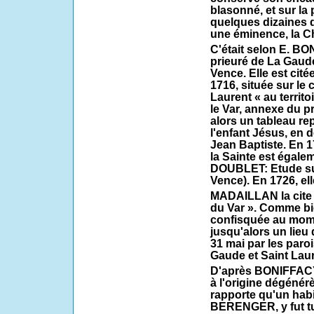
blasonné, et sur la 
quelques dizaines d
une éminence, la 
C'était selon E. B
prieuré de La Gaud
Vence. Elle est ci
1716, située sur le
Laurent « au territ
le Var, annexe du pr
alors un tableau re
l'enfant Jésus, en d
Jean Baptiste. En 1
la Sainte est égale
DOUBLET: Etude sur
Vence). En 1726, ell
MADAILLAN la cite e
du Var ». Comme bien
confisquée au momen
jusqu'alors un lieu 
31 mai par les paro
Gaude et Saint Laur
D'après BONIFFACY,
à l'origine dégénérè
rapporte qu'un habi
BERENGER, y fut tué