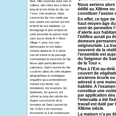
Nice. Ville construite entre mer et
Nous serions alors
collines, elle s'étire face à Nice le
édifié au XIIème ou 
long de la rive droite du Var, sur
constituer l'assise 
7 kms. Cité moderne, Saint-
Laurent-du-Var n'en oublie pas
En effet, ce type d
pour autant ses racines qui font
haut moyen-âge du f
la fierté de ses habitants. Le
sont de permettre l'
témoignage le plus probant de
d'alerte aux habitan
cette pérennité du passé reste
l'édifice aurait pu ê
sans aucun doute le « Vieux-
demeure permanent
Village », avec ses rues
seigneuriale. La tra
pittoresques et son église
souvenir de la réal
romane datant du XI e siècle.
l'ensemble est aujo
Lieu de transit et de passage
du Seigneur de Sai
commandant la traversée du Var,
de la Tour ».
fleuve alpin particulièrement
capricieux, Saint-Laurent-du-Var
Plus à l'Est au-del
a subi les aléas de cette situation
couvert de végétati
géographique et stratégique
ancienne écurie ou 
singulière qui a profondément
adossé à une maiso
marqué son destin. Les
habitée. A l'examen 
inondations, les invasions, les
constitue une voûte
épidémies, les guerres ont
par application des
rythmé au long des siècles les
l'intervalle a été fi
étapes successives de la
travail est daté par
formation de Saint-Laurent-du-
XIIème siècle.
Var. Grâce à de nouveaux
documents et à de nombreuses
La maison n'a pu êt