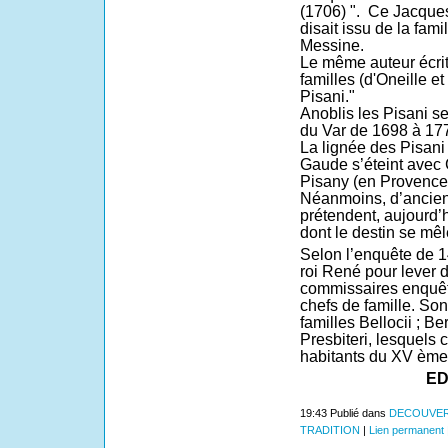
(1706) ".
Ce Jacques
disait issu de la fami
Messine.
Le même auteur écrit
familles (d'Oneille et
Pisani."
Anoblis les Pisani s
du Var de 1698 à 17
La lignée des Pisani 
Gaude s’éteint avec
Pisany (en Provence 
Néanmoins, d’ancienn
prétendent, aujourd’
dont le destin se mêl
Selon l’enquête de 1
roi René pour lever 
commissaires enquête
chefs de famille. Sont
familles Bellocii ; Be
Presbiteri, lesquels 
habitants du XV ème 
ED
19:43 Publié dans
DECOUVER
TRADITION
|
Lien permanent