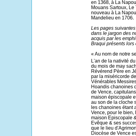
en 1368, à La Napoul
Mouans Sartoux, Le T
nouveau à La Napoul
Mandelieu en 1706.
Les pages suivantes 
dans le jargon des n
acquis par les emphi
Braqui présents lors 
« Au nom de notre sei
L'an de la nativité d
du mois de may sache
Révérend Père en J
par la miséricorde d
Vénérables Messires
Hoandis chanoines de
de Vence, capitulans 
maison épiscopale e
au son de la cloche 
les chanoines étant 
Vence, pour le bien, l
maison Episcopale &
Evêque & ses succes
que le lieu d'Agrimont
Diocèse de Vence est