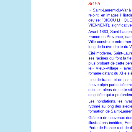
86 55
« Saint-Laurent-du-Var à t
rejoint
en images l'Histoir
devise: "DIGOU LI , Q
VIENNENT), significative
Avant 1860, Saint-Laurent
France en Provence, carr
Ville construite entre mer 
long de la rive droite du 
Cité moderne, Saint-Laure
ses racines qui font la fi
plus probant de cette pé
le « Vieux-Village », ave
romane datant du XI e siè
Lieu de transit et de pa
fleuve alpin particulière­
subi les aléas de cette si
singulière qui a profondé
Les inondations, les inva
rythmé au long des siècl
formation de Saint-Lauren
Grâce à de nouveaux do
illustrations inédites, E
Porte de France » et de d