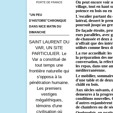
On peut encore voir s
PORTE DE FRANCE
village, tout en haut s
potence en bois ou en
"UN PEU
L'escalier partant du 
latéral, dessert le pre
D'HISTOIRE"CHRONIQUE
poursuit jusqu'au gren
DANS NICE MATIN DU
De façade étroite, pro
DIMANCHE
rues parallèles, avec 
de-chaussée et deux à l
SAINT LAURENT DU
n'offrait que des inté
VAR, UN SITE
utilisés comme lieux d
La rue accueillait: les
PARTICULIER. Le
la préparation des me
Var a constitué de
conversation, la réfect
tout temps une
les repas, dans une 
méditerranéenne.
frontière naturelle qui
Le mobilier, sommaire
s'opposa à la
d'une table et de deux
pénétration humaine.
châlit en bois.
Les premiers
Aux siècles suivants,
vestiges
demeures à la progre
conditions nouvelles. 
mégalithiques,
d'autres enjambèrent l
témoins d'une
de chambres ou de séch
civilisation où
Quelquefois, on prati