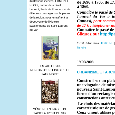
illustrations inédites, EDMOND
de 1696 à 1705, de 17
ROSSI, auteur de « Saint
à 1860.
Laurent, Porte de France » et de
Connaître le passé de 
différents ouvrages sur le passé
Laurent du Var à trav
de la région, nous entraîne à la
Cannes),
pour command
découverte de l’Histoire
de 17 € : téléphoner a
passionnante de Saint-Laurent-
Connaître le passé de
du-Var.
Cliquez sur
http://
15:00 Publié dans
HISTOIRE
histoire
19/06/2008
LES VALLÉES DU
MERCANTOUR: HISTOIRE ET
URBANISME ET ARCHI
PATRIMOINE
Construit sur un plat
une vingtaine de mètre
nouveau Saint-Lauren
forme d'un rectangle 
constructions antérieu
Le choix des matériau
caractéristique: de gro
MÉMOIRE EN IMAGES DE
Ceux-ci sont utilisés 
SAINT LAURENT DU VAR