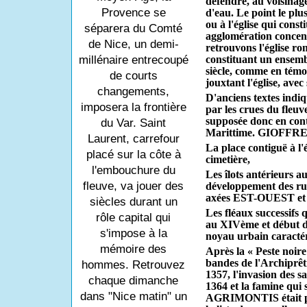
défendre, au voisinag
Provence se
d'eau. Le point le plus
ou à l'église qui const
séparera du Comté
agglomération concent
de Nice, un demi-
retrouvons l'église ro
millénaire entrecoupé
constituant un ensem
siècle, comme en témo
de courts
jouxtant l'église, ave
changements,
D'anciens textes indi
imposera la frontière
par les crues du fleuv
supposée donc en contr
du Var. Saint
Marittime. GIOFFR
Laurent, carrefour
La place contiguë à l'
placé sur la côte à
cimetière,
l'embouchure du
Les îlots antérieurs a
fleuve, va jouer des
développement des rue
axées EST-OUEST e
siècles durant un
Les fléaux successifs q
rôle capital qui
au XIVème et début d
s'impose à la
noyau urbain caractér
mémoire des
Après la « Peste noire
bandes de l'Archip
hommes. Retrouvez
1357, l'invasion des s
chaque dimanche
1364 et la famine qu
dans "Nice matin" un
AGRIMONTIS était pr