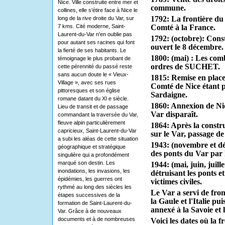
Nice. Ville construite entre mer et
commune.
collines, elle s'étire face à Nice le
1792: La frontière du
long de la rive droite du Var, sur
7 kms. Cité moderne, Saint-
Comté à la France.
Laurent-du-Var n'en oublie pas
1792:
(octobre): Cons
pour autant ses racines qui font
ouvert le 8 décembre.
la fierté de ses habitants. Le
1800:
(mai) : Les com
témoignage le plus probant de
ordres de SUCHET.
cette pérennité du passé reste
sans aucun doute le « Vieux-
1815:
Remise en place 
Village », avec ses rues
Comté de Nice étant p
pittoresques et son église
Sardaigne.
romane datant du XI e siècle.
1860:
Annexion de Nic
Lieu de transit et de passage
Var disparaît.
commandant la traversée du Var,
fleuve alpin particulièrement
1864:
Après la constr
capricieux, Saint-Laurent-du-Var
sur le Var, passage de
a subi les aléas de cette situation
1943:
(novembre et d
géographique et stratégique
des ponts du Var par l
singulière qui a profondément
marqué son destin. Les
1944:
(mai, juin, juil
inondations, les invasions, les
détruisant les ponts 
épidémies, les guerres ont
victimes civiles.
rythmé au long des siècles les
Le Var a servi de fro
étapes successives de la
la Gaule et l'Italie pu
formation de Saint-Laurent-du-
annexé à la Savoie et 
Var. Grâce à de nouveaux
documents et à de nombreuses
Voici les dates où la f