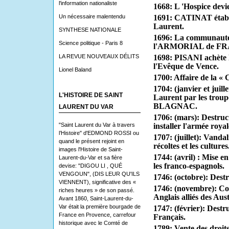
l'information nationaliste
1668: L 'Hospice devi
Un nécessaire malentendu
1691: CATINAT établit
Lau­rent.
SYNTHESE NATIONALE
1696: La communauté 
Science politique - Paris 8
l'ARMORIAL de F
LA REVUE NOUVEAUX DÉLITS
1698: PISANI achète l
l'Evêque de Vence.
Lionel Baland
1700: Affaire de la «
1704: (janvier et juille
L'HISTOIRE DE SAINT
Laurent par les troup
BLAGNAC.
LAURENT DU VAR
1706:
(mars): Destruc
"Saint Laurent du Var à travers
installer l'armée royal
l’Histoire" d'EDMOND ROSSI ou
1707:
(juillet): Vanda
quand le présent rejoint en
récoltes et les cultures
images l'Histoire de Saint-
1744:
(avril) : Mise e
Laurent-du-Var et sa fière
les franco-espagnols.
devise: "DIGOU LI , QUÉ
VENGOUN", (DIS LEUR QU'ILS
1746: (octobre): Destr
VIENNENT), significative des «
1746: (novembre): Con
riches heures » de son passé.
Anglais alliés des Aus
Avant 1860, Saint-Laurent-du-
Var était la première bourgade de
1747:
(février): Destr
France en Provence, carrefour
Français.
historique avec le Comté de
1789: Vente des droit