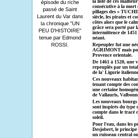
la liste de ces malheu
épisode du riche
consécutive à la mort 
passé de Saint
pillages des « TUCHI
Laurent du Var dans
siècle, les pirates et 
côtes alors que le calm
la chronique "UN
grâce sera porté par l
PEU D'HISTOIRE"
intermittence de 1451 
tenue par Edmond
néant.
ROSSI.
Repeupler fut une néc
AGRIMONT mais pour 
Provence orientale.
De 1461 à 1520, une vi
repeuplés par un total
de la' Ligurie italienn
Ces nouveaux habitants
tenant compte des con
une certaine homogéné
de Vallauris, Valbonn
Les nouveaux bourgs é
sont inspirés du type u
compte dans le tracé d
soleil.
Pour l'eau, dans les 
Desjobert, le principe
un ruisseau central ou