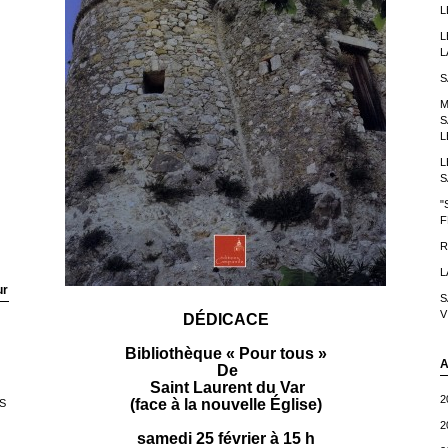
L
L
L
S
M
S
L
L
S
"
F
R
L
ur
S
V
DÉDICACE
Bibliothèque « Pour tous »
A
De
Saint Laurent du Var
2
(face à la nouvelle Église)
S
2
samedi 25 février à 15 h