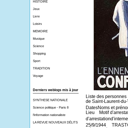
HISTOIRE
Jeux
Livre
Loisirs
MEMOIRE
Musique
Science
Shopping
Sport
TRADITION
Voyage
Derniers weblogs mis à jour
Liste des personnes a
SYNTHESE NATIONALE
de Saint-Laurent-du-
DatesNoms et prén
Science politique - Paris 8
Lieu
Motif d'arresta
l'information nationaliste
d'arrestationd'intern
LA REVUE NOUVEAUX DÉLITS
25/9/1944
TRAST