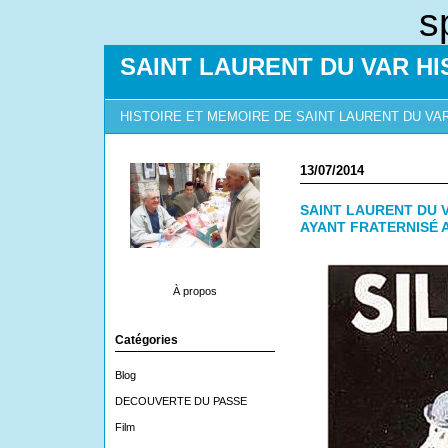
s
SAINT LAURENT DU VAR HI
HISTOIRE ET MEMOIRE DE SAINT LAURENT DU VA
13/07/2014
SAINT LAURENT DU V
AYANT FRATERNISÉ 
À propos
Catégories
Blog
DECOUVERTE DU PASSE
Film