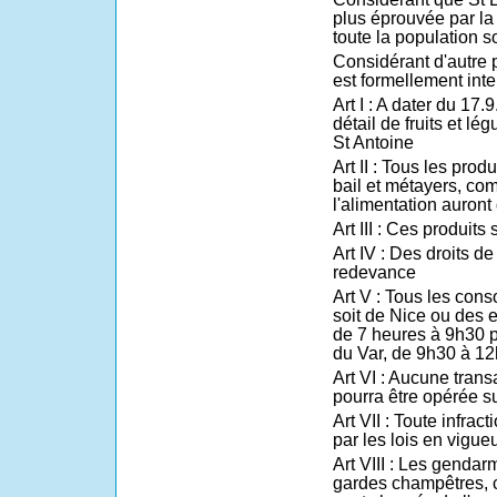
plus éprouvée par la 
toute la population s
Considérant d'autre p
est formellement inter
Art I : A dater du 17.
détail de fruits et l
St Antoine
Art II : Tous les prod
bail et métayers, co
l'alimentation auront 
Art III : Ces produits
Art IV : Des droits de
redevance
Art V : Tous les con
soit de Nice ou des 
de 7 heures à 9h30 p
du Var, de 9h30 à 12h
Art VI : Aucune tran
pourra être opérée s
Art VII : Toute infrac
par les lois en vigueu
Art VIII : Les gendar
gardes champêtres, 