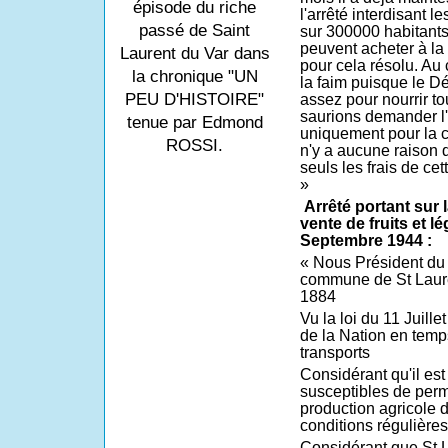
épisode du riche
l'arrêté interdisant le
passé de Saint
sur 300000 habitants
peuvent acheter à la 
Laurent du Var dans
pour cela résolu. Au c
la chronique "UN
la faim puisque le D
PEU D'HISTOIRE"
assez pour nourrir to
saurions demander l'i
tenue par Edmond
uniquement pour la c
ROSSI.
n'y a aucune raison 
seuls les frais de ce
»
Arrêté portant sur 
vente de fruits et l
Septembre 1944 :
« Nous Président du 
commune de St Lauren
1884
Vu la loi du 11 Juille
de la Nation en temp
transports
Considérant qu'il es
susceptibles de permet
production agricole 
conditions régulières
Considérant que St L