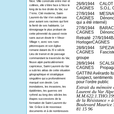
Nice. Ville construite entre mer et
26/9/1944
CALOT
collines, elle s'étire face à Nice le
CAGNES
S.O.L. 
long de la rive droite du Var, sur
27/9/1944
MESNA
7 kms. Cité moderne, Saint-
Laurent-du-Var n'en oublie pas
CAGNES
Dénonci
pour autant ses racines qui font
qui a été interné)
la fierté de ses habitants. Le
27/9/1944
BARA
témoignage le plus probant de
CAGNES
Dénonc
cette pérennité du passé reste
Retraité
27/9/1944
sans aucun doute le « Vieux-
HorlogerCAGNES
Village », avec ses rues
pittoresques et son église
28/9/1944
SPEZI
romane datant du XI e siècle.
CAGNES
Fascist
Lieu de transit et de passage
groupe
commandant la traversée du Var,
fleuve alpin particulièrement
28/9/1944
SCALSE
capricieux, Saint-Laurent-du-Var
CAGNES
Propaga
a subi les aléas de cette situation
GATTINI Avérardo It
géographique et stratégique
Suspect, sentiments 
singulière qui a profondément
pour l'ordre public
marqué son destin. Les
Extrait du mémoire
inondations, les invasions, les
épidémies, les guerres ont
Laurent du Var Alpe
rythmé au long des siècles les
M.M.622.1.THO.1999
étapes successives de la
de la Résistance » 
formation de Saint-Laurent-du-
Boulevard Maurice 
Var. Grâce à de nouveaux
81 15 96
documents et à de nombreuses