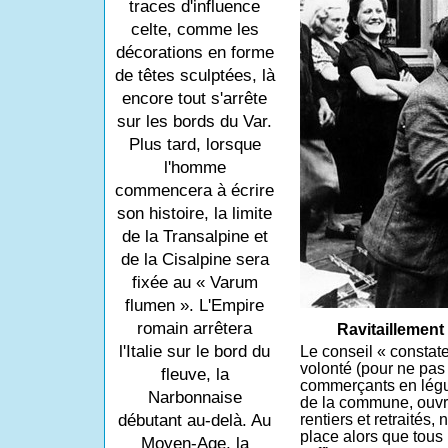
traces d'influence
celte, comme les
décorations en forme
de têtes sculptées, là
encore tout s'arrête
sur les bords du Var.
Plus tard, lorsque
l'homme
commencera à écrire
son histoire, la limite
de la Transalpine et
de la Cisalpine sera
fixée au « Varum
flumen ». L'Empire
romain arrêtera
Ravitaillement
l'Italie sur le bord du
Le conseil « constat
volonté (pour ne pas 
fleuve, la
commerçants en légu
Narbonnaise
de la commune, ouvri
débutant au-delà. Au
rentiers et retraités, 
place alors que tous
Moyen-Age, la