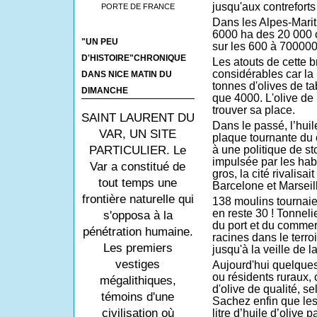
jusqu'aux contrefort
PORTE DE FRANCE
Dans les Alpes-Mari
6
000 ha des
20 000 
"UN PEU
sur les 600 à 700000 
D'HISTOIRE"CHRONIQUE
Les atouts de cette b
considérables car la
DANS NICE MATIN DU
tonnes d'olives de t
DIMANCHE
que 4000. L'olive de
trouver sa place.
SAINT LAURENT DU
Dans le passé, l’huile
VAR, UN SITE
plaque tournante du
à une politique de st
PARTICULIER. Le
impulsée par les hab
Var a constitué de
gros, la cité rivalisa
tout temps une
Barcelone et Marseil
frontière naturelle qui
138 moulins tournaien
en reste 30 ! Tonneli
s'opposa à la
du port et du commer
pénétration humaine.
racines dans le terroi
Les premiers
jusqu'à la veille de l
vestiges
Aujourd'hui quelques 
ou résidents ruraux, 
mégalithiques,
d'olive de qualité, s
témoins d'une
Sachez enfin que le
civilisation où
litre d’huile d’olive p