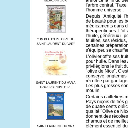
annonce la fin du délu
MERCANTOUR
l'arbre central, "l'a
l'homme universel.
Depuis l'Antiquité, l'
de beauté pour les b
médicaments dans d
thérapeutiques. L'oli
l'huile, généreux il p
"UN PEU D'HISTOIRE DE
feuilles, ses résidu
SAINT LAURENT DU VAR"
certaines préparations
s'équiper, se chauffer
L’olivier offre ses f
pour huile. Dans les
privilégions le fruit d
"olive de Nice". C'es
conserve longtemps d
récoltée par gaulage d
SAINT LAURENT DU VAR A
Les plus grosses sont
TRAVERS L'HISTOIRE
moulin.
Certains cailletiers m
Pays niçois de très 
de quatre cents oléic
qualité "Olive de Nic
donnent des récoltes 
charnus et de meilleur
élément essentiel d
SAINT LAURENT DU VAR