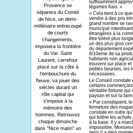
suffisamment approv
Provence se
légumes frais. »
séparera du Comté
« Cela tient à ce qu
vendre à des prix trè
de Nice, un demi-
grand nombre se ravit
millénaire entrecoupé
municipal interdisan
de courts
étrangères à la comm
être toléré plus long
changements,
un des plus gros cen
imposera la frontière
du département expéd
du Var. Saint
8/10eme de sa produc
habitants non agricu
Laurent, carrefour
trouvent sur place et
placé sur la côte à
petites bourses, les 
l'embouchure du
nécessaires.
fleuve, va jouer des
Le Conseil constate 
certains commerçants
siècles durant un
véritable fortune qui
rôle capital qui
paysan et sur la fai
s'impose à la
« Par conséquent, le
fermeture des magas
mémoire des
constate en outre qu
hommes. Retrouvez
qui tolère les achats 
chaque dimanche
à la base. Il y a marc
impossible. Monsieur
dans "Nice matin" un
mois il a déjà mainte