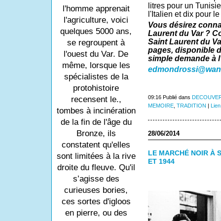
litres pour un Tunisi
l'homme apprenait
l'Italien et dix pour l
l'agriculture, voici
Vous désirez connaî
quelques 5000 ans,
Laurent du Var ? Co
Saint Laurent du Va
se regroupent à
pages, disponible d
l'ouest du Var. De
simple demande à l
même, lorsque les
edmondrossi@wana
spécialistes de la
protohistoire
09:16 Publié dans
DECOUVER
recensent le.,
MEMOIRE
,
TRADITION
|
Lien
tombes à incinération
de la fin de l'âge du
Bronze, ils
28/06/2014
constatent qu'elles
LE MARCHÉ NOIR À S
sont limitées à la rive
ET 1944
droite du fleuve. Qu'il
s’agisse des
curieuses bories,
ces sortes d'igloos
en pierre, ou des