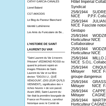
Hôtel Impérial Colla
CATHY GARCIA-CANALES
Syndicat
Lionel Baland
25/9/1944
SUDR
CGT AKKODIS
NICE
P.P.F. Coll
Le Blog du Pasteur Blanchard
25/9/1944
JULIAN
NICE
Fasciste notoi
Identité Luthérienne
Gestapo
Les Amis du Funiculaire de Be...
25/9/1944
WODZIN
Horticulteur NICE
Collaborateur
L'HISTOIRE DE SAINT
25/9/1944
WODZIN
LAURENT DU VAR
Horticulteur NICE
25/9/1944
MILLO 
"Saint Laurent du Var à travers
l’Histoire" d'EDMOND ROSSI ou
NICE
S.O.L. Collabo
quand le présent rejoint en
25/9/1944
CINQUIL
images l'Histoire de Saint-
Métayer
NICE
F
Laurent-du-Var et sa fière
groupe dangereux
devise: "DIGOU LI , QUÉ
VENGOUN", (DIS LEUR QU'ILS
25/9/1944
GRASSO
VIENNENT), significative des «
Métayer
NICE
F
riches heures » de son passé.
26/9/1944
CAPPEL
Avant 1860, Saint-Laurent-du-
Métayer
CAGNE
Var était la première bourgade de
France en Provence, carrefour
26/9/1944
MARTIN
historique avec le Comté de
Horticulteur CAGNE