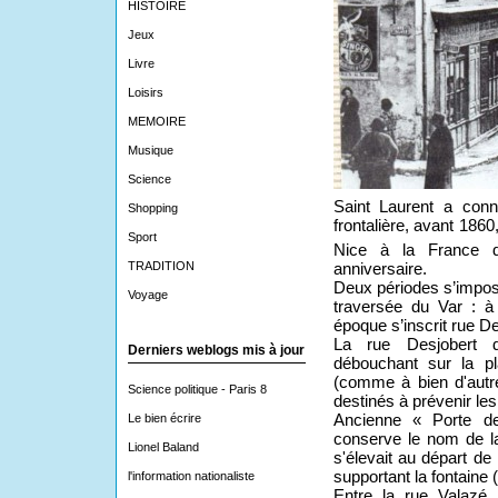
HISTOIRE
Jeux
Livre
Loisirs
MEMOIRE
Musique
Science
Saint Laurent a conn
Shopping
frontalière, avant 186
Sport
Nice à la France d
TRADITION
anniversaire.
Deux périodes s’impose
Voyage
traversée du Var : à
époque s’inscrit rue De
La rue Desjobert d
Derniers weblogs mis à jour
débouchant sur la pl
(comme à bien d'autr
Science politique - Paris 8
destinés à prévenir le
Le bien écrire
Ancienne « Porte de
conserve le nom de la
Lionel Baland
s'élevait au départ de
supportant la fontaine 
l'information nationaliste
Entre la rue Valazé 