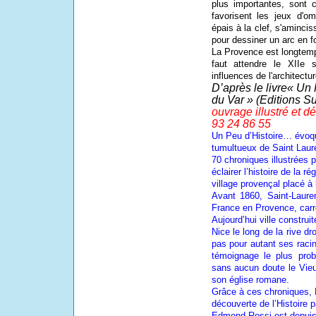
plus importantes, sont 
favorisent les jeux d'o
épais à la clef, s'aminci
pour dessiner un arc en f
La Provence est longtemps
faut attendre le XIIe 
influences de l'architect
D’après le livre« Un 
du Var » (Editions S
ouvrage illustré et d
93 24 86 55
Un Peu d’Histoire… évo
tumultueux de Saint Laure
70 chroniques illustrées 
éclairer l’histoire de la r
village provençal placé à
Avant 1860, Saint-Laure
France en Provence, carre
Aujourd’hui ville construit
Nice le long de la rive dr
pas pour autant ses racin
témoignage le plus prob
sans aucun doute le Vieu
son église romane.
Grâce à ces chroniques, 
découverte de l’Histoire 
Edmond Rossi est depuis