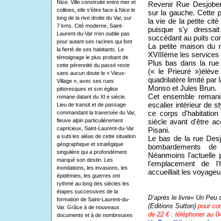
Nice. Ville construite entre mer et
Revenir Rue Desjober
collines, elle s'étire face à Nice le
sur la gauche. Cette p
long de la rive droite du Var, sur
la vie de la petite cit
7 kms. Cité moderne, Saint-
puisque s'y dressait 
Laurent-du-Var n'en oublie pas
succédant au puits c
pour autant ses racines qui font
La petite maison du 
la fierté de ses habitants. Le
XVIIIème les services d
témoignage le plus probant de
Plus bas dans la rue
cette pérennité du passé reste
(« le Prieuré »)élèv
sans aucun doute le « Vieux-
quadrilatère limité par
Village », avec ses rues
Monso et Jules Brun.
pittoresques et son église
Cet ensemble reman
romane datant du XI e siècle.
escalier intérieur de s
Lieu de transit et de passage
commandant la traversée du Var,
ce corps d'habitatio
fleuve alpin particulièrement
siècle avant d'être ac
capricieux, Saint-Laurent-du-Var
Pisani.
a subi les aléas de cette situation
Le bas de la rue Desj
géographique et stratégique
bombardements de l
singulière qui a profondément
Néanmoins l'actuelle 
marqué son destin. Les
l'emplacement de l
inondations, les invasions, les
accueillait les voyageu
épidémies, les guerres ont
rythmé au long des siècles les
étapes successives de la
D’après le livre« Un Peu 
formation de Saint-Laurent-du-
(Editions Sutton)
pour co
Var. Grâce à de nouveaux
de 22 € : téléphoner au 0
documents et à de nombreuses