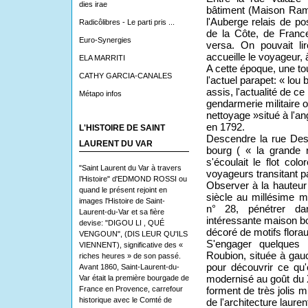
dies irae
bâtiment (Maison Rame
l'Auberge relais de po
Radicôlibres - Le parti pris ...
de la Côte, de Franc
Euro-Synergies
versa. On pouvait li
accueille le voyageur, 
ELA MARRITI
A cette époque, une to
CATHY GARCIA-CANALES
l'actuel parapet: « lou
assis, l'actualité de ce
Métapo infos
gendarmerie militaire o
nettoyage »situé à l'an
en 1792.
L'HISTOIRE DE SAINT
Descendre la rue Desjo
LAURENT DU VAR
bourg ( « la grande 
s'écoulait le flot col
"Saint Laurent du Var à travers
voyageurs transitant pa
l’Histoire" d'EDMOND ROSSI ou
Observer à la hauteur
quand le présent rejoint en
siècle au millésime 
images l'Histoire de Saint-
n° 28, pénétrer da
Laurent-du-Var et sa fière
intéressante maison b
devise: "DIGOU LI , QUÉ
décoré de motifs flor
VENGOUN", (DIS LEUR QU'ILS
S'engager quelques
VIENNENT), significative des «
Roubion, située à gauc
riches heures » de son passé.
pour découvrir ce qu'é
Avant 1860, Saint-Laurent-du-
Var était la première bourgade de
modernisé au goût du X
France en Provence, carrefour
forment de très jolis 
historique avec le Comté de
de l'architecture lauren