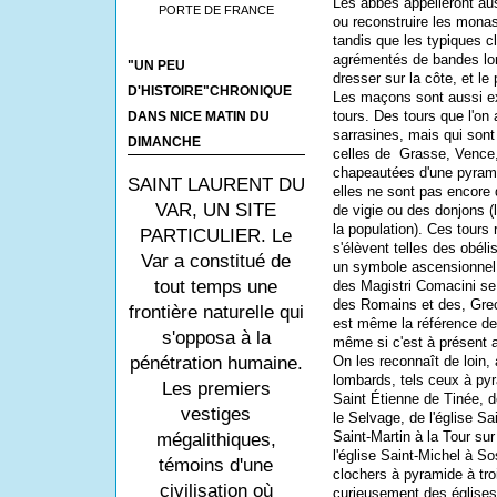
Les abbés appelleront au
PORTE DE FRANCE
ou reconstruire les mona
tandis que les typiques c
agrémentés de bandes lo
"UN PEU
dresser sur la côte, et le
D'HISTOIRE"CHRONIQUE
Les maçons sont aussi ex
tours. Des tours que l'on
DANS NICE MATIN DU
sarrasines, mais qui son
DIMANCHE
celles de
Grasse, Vence,
chapeautées d'une pyrami
SAINT LAURENT DU
elles ne sont pas encore
VAR, UN SITE
de vigie ou des donjons (l
la population). Ces tours
PARTICULIER. Le
s'élèvent telles des obéli
Var a constitué de
un symbole ascensionnel. 
tout temps une
des Magistri Comacini se
des Romains et des, Grec
frontière naturelle qui
est même la référence des
s'opposa à la
même si c'est à présent a
On les reconnaît de loin, 
pénétration humaine.
lombards, tels ceux à pyr
Les premiers
Saint Étienne de Tinée, d
vestiges
le Selvage, de l'église Sa
Saint-Martin à la
Tour sur 
mégalithiques,
l'église Saint-Michel à So
témoins d'une
clochers à pyramide à tro
civilisation où
curieusement des églises