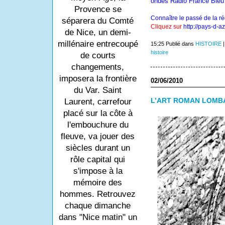
ondes Radio France Bleu 
Provence se
Connaître le passé de la r
séparera du Comté
Cliquez sur
http://pays-d-a
de Nice, un demi-
millénaire entrecoupé
15:25 Publié dans
HISTOIRE
histoire
de courts
changements,
imposera la frontière
02/06/2010
du Var. Saint
L’ART ROMAN LOMB
Laurent, carrefour
placé sur la côte à
l'embouchure du
fleuve, va jouer des
siècles durant un
rôle capital qui
s'impose à la
mémoire des
hommes. Retrouvez
chaque dimanche
dans "Nice matin" un