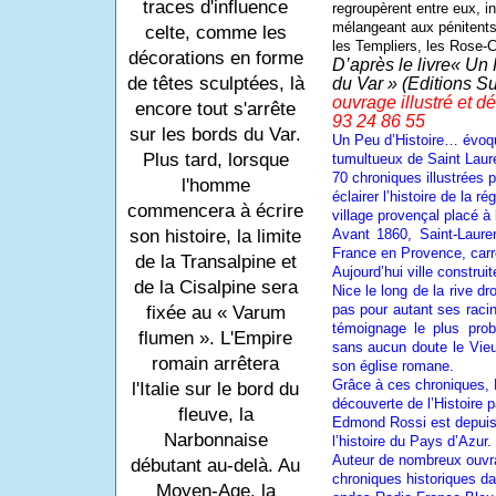
traces d'influence
regroupèrent entre eux, i
mélangeant aux pénitents, i
celte, comme les
les Templiers, les Rose-
décorations en forme
D’après le livre« Un 
de têtes sculptées, là
du Var » (Editions S
ouvrage illustré et d
encore tout s'arrête
93 24 86 55
sur les bords du Var.
Un Peu d’Histoire… évo
Plus tard, lorsque
tumultueux de Saint Laure
70 chroniques illustrées 
l'homme
éclairer l’histoire de la r
commencera à écrire
village provençal placé à
Avant 1860, Saint-Laure
son histoire, la limite
France en Provence, carre
de la Transalpine et
Aujourd’hui ville construit
de la Cisalpine sera
Nice le long de la rive dr
pas pour autant ses racin
fixée au « Varum
témoignage le plus prob
flumen ». L'Empire
sans aucun doute le Vieu
romain arrêtera
son église romane.
Grâce à ces chroniques, 
l'Italie sur le bord du
découverte de l’Histoire 
fleuve, la
Edmond Rossi est depuis
Narbonnaise
l’histoire du Pays d’Azur.
Auteur de nombreux ouvra
débutant au-delà. Au
chroniques historiques da
Moyen-Age, la