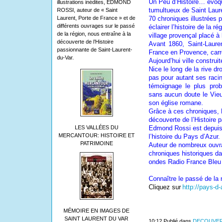
Un Peu d’Histoire… évo
illustrations inédites, EDMOND
tumultueux de Saint Laure
ROSSI, auteur de « Saint
Laurent, Porte de France » et de
70 chroniques illustrées 
différents ouvrages sur le passé
éclairer l’histoire de la r
de la région, nous entraîne à la
village provençal placé à
découverte de l’Histoire
Avant 1860, Saint-Laure
passionnante de Saint-Laurent-
France en Provence, carre
du-Var.
Aujourd’hui ville construit
Nice le long de la rive dr
pas pour autant ses racin
témoignage le plus prob
sans aucun doute le Vieu
son église romane.
Grâce à ces chroniques, 
découverte de l’Histoire 
LES VALLÉES DU
Edmond Rossi est depuis
MERCANTOUR: HISTOIRE ET
l’histoire du Pays d’Azur.
PATRIMOINE
Auteur de nombreux ouvra
chroniques historiques da
ondes Radio France Bleu 
Connaître le passé de la 
Cliquez sur
http://pays-d-
MÉMOIRE EN IMAGES DE
SAINT LAURENT DU VAR
10:12 Publié dans
DECOUVER