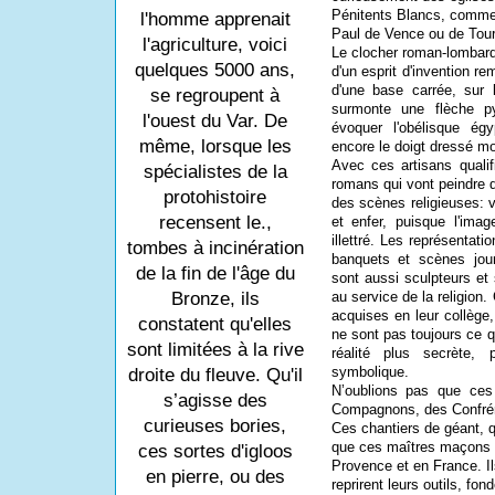
Pénitents Blancs, comme 
l'homme apprenait
Paul de Vence ou de Tour
l'agriculture, voici
Le clocher roman-lombard 
quelques 5000 ans,
d'un esprit d'invention r
d'une base carrée, sur 
se regroupent à
surmonte une flèche p
l'ouest du Var. De
évoquer l'obélisque ég
même, lorsque les
encore le doigt dressé mon
Avec ces artisans qualif
spécialistes de la
romans qui vont peindre d
protohistoire
des scènes religieuses: v
recensent le.,
et enfer, puisque l'ima
illettré. Les représentati
tombes à incinération
banquets et scènes jour
de la fin de l'âge du
sont aussi sculpteurs et 
au service de la religion
Bronze, ils
acquises en leur collège
constatent qu'elles
ne sont pas toujours ce qu
sont limitées à la rive
réalité plus secrète, 
symbolique.
droite du fleuve. Qu'il
N’oublions pas que ces
s’agisse des
Compagnons, des Confréri
curieuses bories,
Ces chantiers de géant, q
que ces maîtres maçons s
ces sortes d'igloos
Provence et en France. Il
en pierre, ou des
reprirent leurs outils, fo