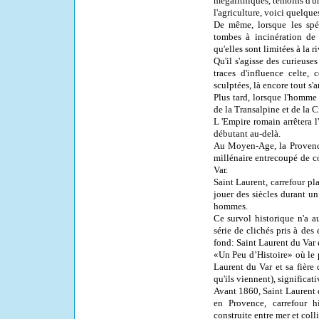
mégalithiques, témoins d'u
l'agriculture, voici quelque
De même, lorsque les spéc
tombes à incinération de 
qu'elles sont limitées à la r
Qu'il s'agisse des curieuses
traces d'influence celte,
sculptées, là encore tout s'a
Plus tard, lorsque l'homme 
de la Transalpine et de la 
L 'Empire romain arrêtera l
débutant au-delà.
Au Moyen-Age, la Provenc
millénaire entrecoupé de c
Var.
Saint Laurent, carrefour pl
jouer des siècles durant un
hommes.
Ce survol historique n'a au
série de clichés pris à des
fond: Saint Laurent du Var e
«Un Peu d’Histoire» où le p
Laurent du Var et sa fière 
qu'ils viennent), significat
Avant 1860, Saint Laurent 
en Provence, carrefour 
construite entre mer et colli