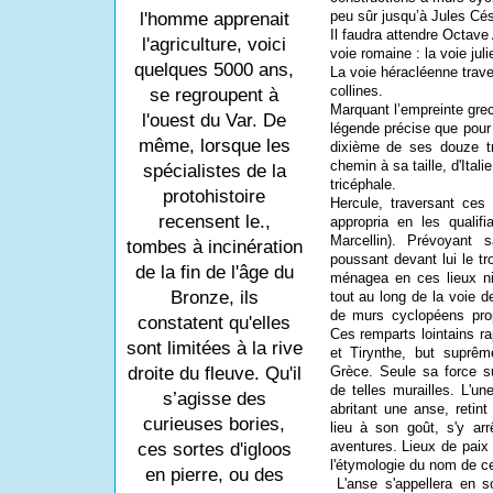
peu sûr jusqu’à Jules Cés
l'homme apprenait
Il faudra attendre Octave 
l'agriculture, voici
voie romaine : la voie juli
quelques 5000 ans,
La voie héracléenne traver
collines.
se regroupent à
Marquant l’empreinte gre
l'ouest du Var. De
légende précise que
pour
même, lorsque les
dixième de ses douze tr
chemin à sa taille, d'Itali
spécialistes de la
tricéphale.
protohistoire
Hercule, traversant ces
recensent le.,
appropria en les qualif
Marcellin). Prévoyant 
tombes à incinération
poussant devant lui le t
de la fin de l'âge du
ménagea en ces lieux ni 
Bronze, ils
tout au long de la voie de
de murs cyclopéens prop
constatent qu'elles
Ces remparts lointains r
sont limitées à la rive
et Tirynthe, but suprê
Grèce. Seule sa force su
droite du fleuve. Qu'il
de telles murailles. L'u
s’agisse des
abritant une anse, retin
curieuses bories,
lieu à son goût, s'y arr
aventures. Lieux de paix 
ces sortes d'igloos
l'étymologie du nom de ce
en pierre, ou des
L'anse s'appellera en 