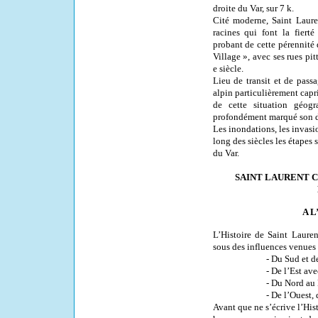
droite du Var, sur 7 k.
Cité moderne, Saint Laure
racines qui font la fiert
probant de cette pérennité 
Village », avec ses rues pi
e siècle.
Lieu de transit et de pass
alpin particulièrement capr
de cette situation géogr
profondément marqué son d
Les inondations, les invasi
long des siècles les étapes
du Var.
SAINT LAURENT 
A L
L’Histoire de Saint Laure
sous des influences venues 
- Du Sud et d
- De l’Est av
- Du Nord a
- De l’Ouest, 
Avant que ne s’écrive l’His