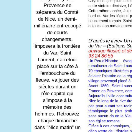
Oxybiens (les plus célè
Provence se
cette victoire décisive, Lé
Cette même année, Jules 
séparera du Comté
bord du Var les légions 
de Nice, un demi-
peuplement romain. Saint 
millénaire entrecoupé
colonisation romaine pend
de courts
changements,
D’après le livre« Un 
du Var » (Editions S
imposera la frontière
ouvrage illustré et d
du Var. Saint
93 24 86 55
Laurent, carrefour
Un Peu d’Histoire… évo
tumultueux de Saint Laure
placé sur la côte à
70 chroniques illustrées 
l'embouchure du
éclairer l’histoire de la r
fleuve, va jouer des
village provençal placé à
Avant 1860, Saint-Laure
siècles durant un
France en Provence, carre
rôle capital qui
Aujourd’hui ville construit
s'impose à la
Nice le long de la rive dr
pas pour autant ses racin
mémoire des
témoignage le plus prob
hommes. Retrouvez
sans aucun doute le Vieu
chaque dimanche
son église romane.
Grâce à ces chroniques, 
dans "Nice matin" un
découverte de l’Histoire 