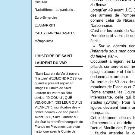
dies irae
du fleuve.
Radicôlibres - Le parti pris ...
Lorsqu’en 49 avant J.C, 
des armées de Pompée h
Euro-Synergies
comme celui de Nikaïa
Narbonnaise.
ELA MARRITI
C'est sur les bords du Va
CATHY GARCIA-CANALES
Pompée qu'il vient de s
écrit :
Métapo infos
«
Sur le chemin vena
l'infanterie sous mon co
L'HISTOIRE DE SAINT
du fleuve Var
».
Occupant la région, les Li
LAURENT DU VAR
pillards sur terre et sur m
qu'agriculteurs » et Tite
"Saint Laurent du Var à travers
endurcie aux armes »..
l’Histoire" d'EDMOND ROSSI ou
Au terme de 50 ans de g
quand le présent rejoint en
romaines de Flaccus et Ca
images l'Histoire de Saint-
Rome amputa les Ligures 
Laurent-du-Var et sa fière
intéressante, celle qui
devise: "DIGOU LI , QUÉ
stades (2340m). Pour fa
VENGOUN", (DIS LEUR QU'ILS
ligures devaient fournir
VIENNENT), significative des «
riches heures » de son passé.
marquants.
Avant 1860, Saint-Laurent-du-
Cette distance, depuis l
Var était la première bourgade de
déplacements du delta 
France en Provence, carrefour
l'actuel Moulin des Puget
historique avec le Comté de
Il faudra attendre la c