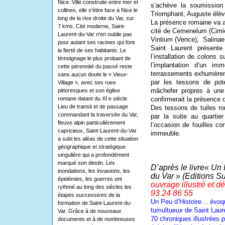
Nice. Ville construite entre mer et
s’achève la soumission 
collines, elle s'étire face à Nice le
Triomphant, Auguste élève
long de la rive droite du Var, sur
La présence romaine va al
7 kms. Cité moderne, Saint-
cité de Cemenelum (Cimiez
Laurent-du-Var n'en oublie pas
Vintium (Vence),
Salinae 
pour autant ses racines qui font
Saint Laurent présente
la fierté de ses habitants. Le
l’installation de colons 
témoignage le plus probant de
l’implantation d’un i
cette pérennité du passé reste
terrassements exhumèrent 
sans aucun doute le « Vieux-
par les tessons de pot
Village », avec ses rues
mâchefer propres à une
pittoresques et son église
romane datant du XI e siècle.
confirmerait la présence d
Lieu de transit et de passage
Des tessons de tuiles ro
commandant la traversée du Var,
par la suite au quartie
fleuve alpin particulièrement
l’occasion de fouilles co
capricieux, Saint-Laurent-du-Var
immeuble.
a subi les aléas de cette situation
géographique et stratégique
singulière qui a profondément
marqué son destin. Les
D’après le livre« Un 
inondations, les invasions, les
du Var » (Editions S
épidémies, les guerres ont
ouvrage illustré et d
rythmé au long des siècles les
93 24 86 55
étapes successives de la
Un Peu d’Histoire… évo
formation de Saint-Laurent-du-
tumultueux de Saint Laure
Var. Grâce à de nouveaux
70 chroniques illustrées 
documents et à de nombreuses