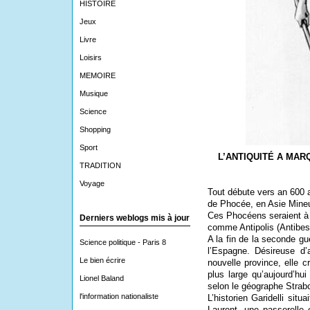
HISTOIRE
Jeux
Livre
Loisirs
MEMOIRE
Musique
Science
Shopping
Sport
L’ANTIQUITÉ A MAR
TRADITION
Voyage
Tout débute vers an 600 
de Phocée, en Asie Mineur
Ces Phocéens seraient à l
Derniers weblogs mis à jour
comme Antipolis (Antibes)
A la fin de la seconde g
Science politique - Paris 8
l’Espagne. Désireuse d
Le bien écrire
nouvelle province, elle c
plus large qu’aujourd’hu
Lionel Baland
selon le géographe Strab
l'information nationaliste
L’historien Garidelli situ
Laurent, une passerelle 