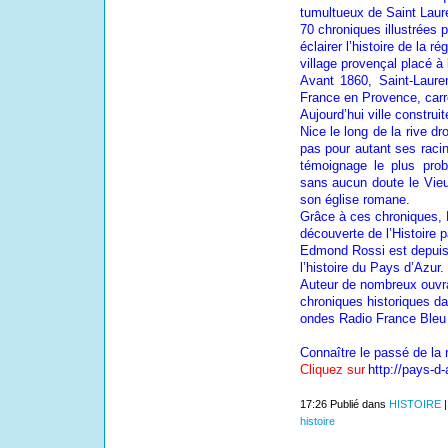
tumultueux de Saint Laure
70 chroniques illustrées 
éclairer l’histoire de la r
village provençal placé à
Avant 1860, Saint-Laure
France en Provence, carre
Aujourd’hui ville construit
Nice le long de la rive dr
pas pour autant ses racin
témoignage le plus prob
sans aucun doute le Vieu
son église romane.
Grâce à ces chroniques, 
découverte de l’Histoire 
Edmond Rossi est depuis
l’histoire du Pays d’Azur.
Auteur de nombreux ouvra
chroniques historiques da
ondes Radio France Bleu 
Connaître le passé de la 
Cliquez sur
http://pays-d-
17:26 Publié dans
HISTOIRE
histoire