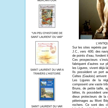
MERCANTOUR
"UN PEU D'HISTOIRE DE
SAINT LAURENT DU VAR"
L’ANTI
Sur les sites repérés par
J.C., vers -600, des nav
de points d’eau, fondent 
Ces prospecteurs s’inst
fabriquent d’autres sur p
les Ligures, vivent déjà l
SAINT LAURENT DU VAR A
Ils possèdent un port ac
TRAVERS L'HISTOIRE
Celtes (Gaulois) arrivent
Les Ligures de la régi
composent une vaste trib
Bruns, de petite taille,
bêtes, ils possèdent une
dieux protecteurs de la 
pèlerinages au Mont Bég
rochers. Ce sont des ch
SAINT LAURENT DU VAR