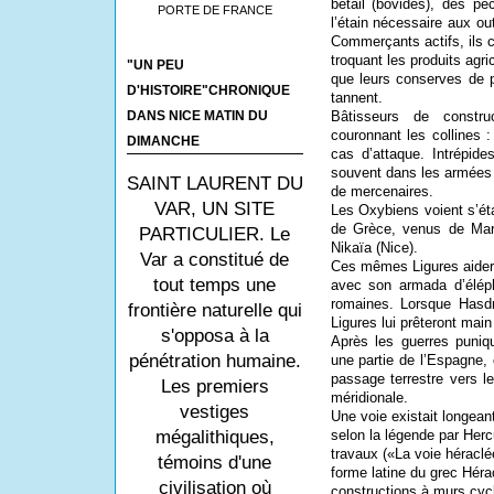
bétail (bovidés), des pêc
PORTE DE FRANCE
l’étain nécessaire aux ou
Commerçants actifs, ils c
troquant les produits agric
"UN PEU
que leurs conserves de p
D'HISTOIRE"CHRONIQUE
tannent.
Bâtisseurs de constr
DANS NICE MATIN DU
couronnant les collines :
DIMANCHE
cas d’attaque. Intrépide
souvent dans les armées 
SAINT LAURENT DU
de mercenaires.
VAR, UN SITE
Les Oxybiens voient s’éta
de Grèce, venus de Marse
PARTICULIER. Le
Nikaïa (Nice).
Var a constitué de
Ces mêmes Ligures aidero
tout temps une
avec son armada d’éléph
romaines. Lorsque Hasdr
frontière naturelle qui
Ligures lui prêteront main 
s'opposa à la
Après les guerres puniq
pénétration humaine.
une partie de l’Espagne, 
passage terrestre vers l
Les premiers
méridionale.
vestiges
Une voie existait longean
selon la légende par Herc
mégalithiques,
travaux
(«La voie héraclé
témoins d'une
forme latine du grec Héra
civilisation où
constructions à murs cycl