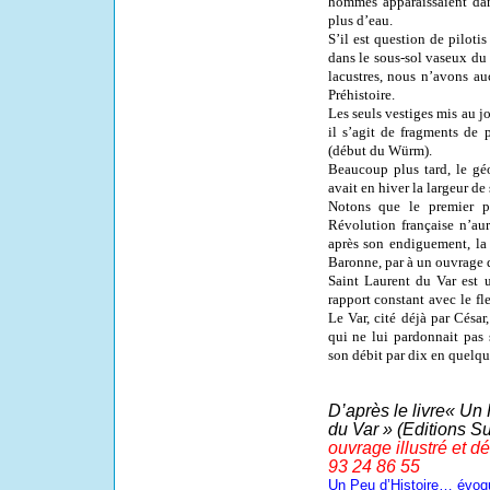
hommes apparaissaient dans
plus d’eau.
S’il est question de pilotis
dans le sous-sol vaseux du 
lacustres, nous n’avons a
Préhistoire.
Les seuls vestiges mis au j
il s’agit de fragments de 
(début du Würm).
Beaucoup plus tard, le gé
avait en hiver la largeur d
Notons que le premier p
Révolution française n’au
après son endiguement, la
Baronne, par à un ouvrage 
Saint Laurent du Var est 
rapport constant avec le fl
Le Var, cité déjà par César
qui ne lui pardonnait pas 
son débit par dix en quelqu
D’après le livre« Un 
du Var » (Editions S
ouvrage illustré et d
93 24 86 55
Un Peu d’Histoire… évo