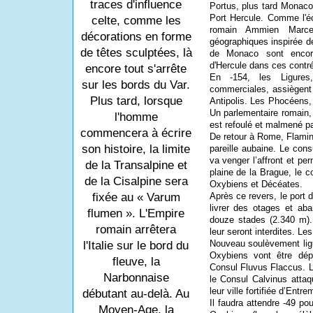
traces d'influence
Portus, plus tard Monaco
Port Hercule. Comme l'écr
celte, comme les
romain Ammien Marce
décorations en forme
géographiques inspirée de
de têtes sculptées, là
de Monaco sont encor
d'Hercule dans ces contr
encore tout s'arrête
En -154, les Ligures,
sur les bords du Var.
commerciales, assiègent
Plus tard, lorsque
Antipolis. Les Phocéens,
Un parlementaire romain, 
l'homme
est refoulé et malmené pa
commencera à écrire
De retour à Rome, Flamini
son histoire, la limite
pareille aubaine. Le con
va venger l’affront et pe
de la Transalpine et
plaine de la Brague, le c
de la Cisalpine sera
Oxybiens et Décéates.
Après ce revers, le port 
fixée au « Varum
livrer des otages et a
flumen ». L'Empire
douze stades (2.340 m).
romain arrêtera
leur seront interdites. L
Nouveau soulèvement lig
l'Italie sur le bord du
Oxybiens vont être dép
fleuve, la
Consul Fluvus Flaccus. L’
Narbonnaise
le Consul Calvinus attaqu
leur ville fortifiée d’Entr
débutant au-delà. Au
Il faudra attendre -49 po
Moyen-Age, la