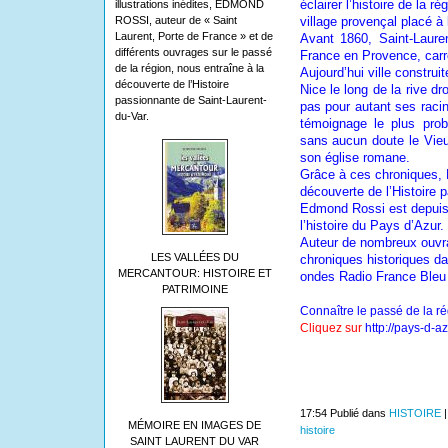
éclairer l’histoire de la r
illustrations inédites, EDMOND
ROSSI, auteur de « Saint
village provençal placé à
Laurent, Porte de France » et de
Avant 1860, Saint-Laure
différents ouvrages sur le passé
France en Provence, carre
de la région, nous entraîne à la
Aujourd’hui ville construit
découverte de l’Histoire
Nice le long de la rive dr
passionnante de Saint-Laurent-
pas pour autant ses racin
du-Var.
témoignage le plus prob
sans aucun doute le Vieu
son église romane.
Grâce à ces chroniques, 
découverte de l’Histoire 
Edmond Rossi est depuis
l’histoire du Pays d’Azur.
Auteur de nombreux ouvra
LES VALLÉES DU
chroniques historiques da
MERCANTOUR: HISTOIRE ET
ondes Radio France Bleu 
PATRIMOINE
Connaître le passé de la r
Cliquez sur
http://pays-d-a
17:54 Publié dans
HISTOIRE
MÉMOIRE EN IMAGES DE
histoire
SAINT LAURENT DU VAR