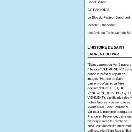
Lionel Baland
CGT AKKODIS
Le Blog du Pasteur Blanchard
Identité Luthérienne
Les Amis du Funiculaire de Be..
L'HISTOIRE DE SAINT
LAURENT DU VAR
"Saint Laurent du Var à travers
l’Histoire" d'EDMOND ROSSI 
quand le présent rejoint en
images l'Histoire de Saint-
Laurent-du-Var et sa fière
devise: "DIGOU LI , QUÉ
VENGOUN", (DIS LEUR QU'I
VIENNENT), significative des «
riches heures » de son passé.
Avant 1860, Saint-Laurent-du-
Var était la première bourgade 
France en Provence, carrefour
historique avec le Comté de
Nice. Ville construite entre mer 
collines, elle s'étire face à Nice 