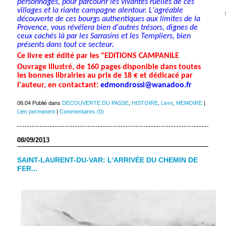
personnages, pour parcourir les vivantes ruelles de ces
villages et la riante campagne alentour. L'agréable
découverte de ces bourgs authentiques aux limites de la
Provence, vous révélera bien d'autres trésors, dignes de
ceux cachés là par les Sarrasins et les Templiers, bien
présents dans tout ce secteur
.
Ce livre est édité par les "EDITIONS CAMPANILE
Ouvrage illustré, de 160 pages disponible dans toutes
les bonnes librairies au prix de 18 € et dédicacé par
l'auteur, en contactant:
edmondrossi@wanadoo.fr
06:04 Publié dans
DECOUVERTE DU PASSE
,
HISTOIRE
,
Livre
,
MEMOIRE
|
Lien permanent
|
Commentaires (0)
08/09/2013
SAINT-LAURENT-DU-VAR: L'ARRIVÉE DU CHEMIN DE
FER...