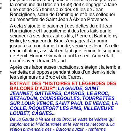
de
la commune du Broc en 1469) doit s’engager à faire
sé
une dot de 355 florins aux deux filles de Jean
Ronciglione, sœur de Dominique et à les colloquer
au monastère de Saint Jean à Aix en Provence.
-
A cela s’ajoute le paiement des dettes du dit Jean
Ronciglione et l’acquittement des legs faits par le
seigneur à ses deux autres fils, Pierre et Barthélemy.
Enfin, le seigneur du Broc s’engageait à nourrir
jusqu’à sa mort dame Linode, veuve de Jean. A cette
réconciliation, assistait en tant que témoin le seigneur
de Beuil, Honoré Grimaldi dont la sœur Anne était
mariée avec Urbain Giraud.
Après ces laborieuses tractations, s’éteignit la terrible
vendetta qui opposa pendant plus d’un demi-siècle
T
les seigneurs du Broc et de Carros.
EXTRAIT DES "HISTOIRES ET LÉGENDES DES
BALCONS D'AZUR":
LA GAUDE, SAINT
JEANNET, GATTIÈRES, CARROS, LE BROC,
BÉZAUDUN, COURSEGOULES, TOURRETTES
SUR LOUP, VENCE, SAINT PAUL DE VENCE, LA
COLLE, ROQUEFORT LES PINS, VILLENEUVE
LOUBET, CAGNES...
De La Gaude à Vence et au Broc, le vaste belvédère qui
surplombe la Méditerranée et le Var reste méconnu. La
région provençale des
«
Balcons d'Azur » renferme