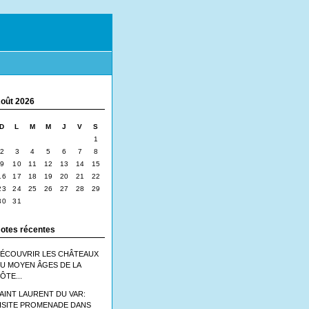
oût 2026
D
L
M
M
J
V
S
1
2
3
4
5
6
7
8
9
10
11
12
13
14
15
16
17
18
19
20
21
22
23
24
25
26
27
28
29
30
31
otes récentes
ÉCOUVRIR LES CHÂTEAUX
U MOYEN ÂGES DE LA
ÔTE...
AINT LAURENT DU VAR:
ISITE PROMENADE DANS