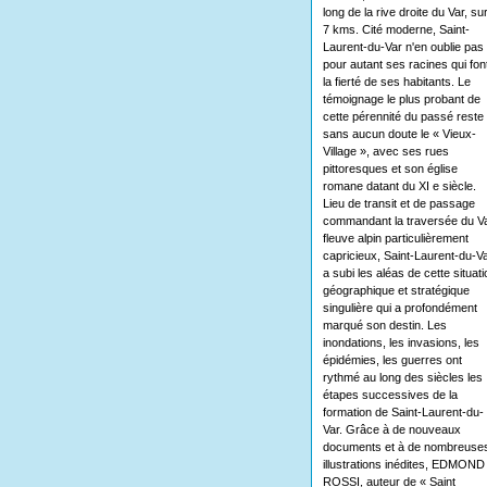
long de la rive droite du Var, su
7 kms. Cité moderne, Saint-
Laurent-du-Var n'en oublie pas
pour autant ses racines qui fon
la fierté de ses habitants. Le
témoignage le plus probant de
cette pérennité du passé reste
sans aucun doute le « Vieux-
Village », avec ses rues
pittoresques et son église
romane datant du XI e siècle.
Lieu de transit et de passage
commandant la traversée du Va
fleuve alpin particulièrement
capricieux, Saint-Laurent-du-V
a subi les aléas de cette situati
géographique et stratégique
singulière qui a profondément
marqué son destin. Les
inondations, les invasions, les
épidémies, les guerres ont
rythmé au long des siècles les
étapes successives de la
formation de Saint-Laurent-du-
Var. Grâce à de nouveaux
documents et à de nombreuse
illustrations inédites, EDMOND
ROSSI, auteur de « Saint