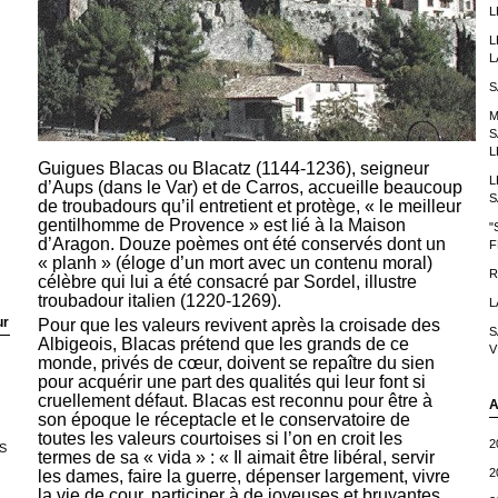
L
L
L
S
M
S
L
Guigues Blacas ou Blacatz (1144-1236), seigneur
L
d’Aups (dans le Var) et de Carros, accueille beaucoup
S
de troubadours qu’il entretient et protège, « le meilleur
gentilhomme de Provence » est lié à la Maison
"
d’Aragon. Douze poèmes ont été conservés dont un
F
« planh » (éloge d’un mort avec un contenu moral)
R
célèbre qui lui a été consacré par Sordel, illustre
troubadour italien (1220-1269).
L
ur
Pour que les valeurs revivent après la croisade des
S
Albigeois, Blacas prétend que les grands de ce
V
monde, privés de cœur, doivent se repaître du sien
pour acquérir une part des qualités qui leur font si
cruellement défaut. Blacas est reconnu pour être à
A
son époque le réceptacle et le conservatoire de
toutes les valeurs courtoises si l’on en croit les
2
S
termes de sa « vida » : « Il aimait être libéral, servir
2
les dames, faire la guerre, dépenser largement, vivre
la vie de cour, participer à de joyeuses et bruyantes