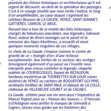
pourtant des trésors histo­riques et architecturaux qu'il est
urgent de découvrir, au-delà de la splendeur des paysages.
P
C'est à ce voyage insolite que nous invite l'auteur, le long
d'un amphithéâtre, au cœur duquel s'égrènent les
célèbres fleurons de LA GAUDE, VENCE, SAINT-JEANNET,
GATTIÈRES, CARROS, LE BROC.
Passant tour à tour de la réalité des faits historiques,
chargés de fabuleuses anecdotes, aux légendes, Edmond
Rossi, auteur de divers ouvrages sur le passé et la
mémoire des Alpes-Maritimes, a recueilli et réuni
quelques moments singuliers de ces villages.
Le choix de La Gaude s'impose comme le centre de
gravité de ce
«
triangle d'or» d'une richesse
exceptionnelle. Aux limites de ce secteur, des vestiges
U
témoignent également d'un passé où l'insolite nous
interpelle pour mieux conforter la légende: chapelle
oubliée de COURSEGOULES, fayard de BÉZAUDUN,
tombeau mystérieux de TOURRETTES-­SUR-LOUP, ruines
austères de VENCE ou cachées de ROQUEFORT-LES-PINS,
sentinelle fortifiée de SAINT-PAUL et abbaye de LA COLLE,
châteaux de VILLENEUVE-LOUBET et de CAGNES.
La Gaude, célèbre pour son vin sera aussi l'inspiratrice de
Marcel Pagnol pour sa « Manon des Sources ». D'Hercule
à d'Artagnan venu arrêter le marquis de Grimaldi à
Cagnes, laissez-vous guider par les fantômes des