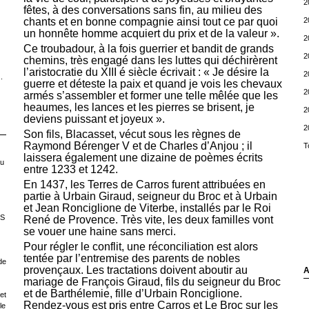
2
fêtes, à des conversations sans fin, au milieu des
2
chants et en bonne compagnie ainsi tout ce par quoi
un honnête homme acquiert du prix et de la valeur ».
2
Ce troubadour, à la fois guerrier et bandit de grands
2
chemins, très engagé dans les luttes qui déchirèrent
l’aristocratie du XIII é siècle écrivait : « Je désire la
2
.
guerre et déteste la paix et quand je vois les chevaux
2
armés s’assembler et former une telle mêlée que les
heaumes, les lances et les pierres se brisent, je
2
deviens puissant et joyeux ».
2
Son fils, Blacasset, vécut sous les règnes de
Raymond Bérenger V et de Charles d’Anjou ; il
T
laissera également une dizaine de poèmes écrits
ou
entre 1233 et 1242.
En 1437, les Terres de Carros furent attribuées en
partie à Urbain Giraud, seigneur du Broc et à Urbain
et Jean Ronciglione de Viterbe, installés par le Roi
LS
René de Provence. Très vite, les deux familles vont
se vouer une haine sans merci.
Pour régler le conflit, une réconciliation est alors
tentée par l’entremise des parents de nobles
de
provençaux. Les tractations doivent aboutir au
A
mariage de François Giraud, fils du seigneur du Broc
et de Barthélemie, fille d’Urbain Ronciglione.
et
Rendez-vous est pris entre Carros et Le Broc sur les
le