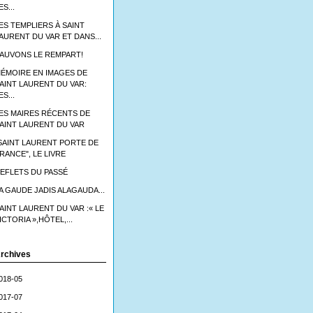
ES...
ES TEMPLIERS À SAINT
AURENT DU VAR ET DANS...
AUVONS LE REMPART!
ÉMOIRE EN IMAGES DE
AINT LAURENT DU VAR:
ES...
ES MAIRES RÉCENTS DE
AINT LAURENT DU VAR
SAINT LAURENT PORTE DE
RANCE", LE LIVRE
EFLETS DU PASSÉ
A GAUDE JADIS ALAGAUDA...
AINT LAURENT DU VAR :« LE
ICTORIA »,HÔTEL,...
rchives
018-05
017-07