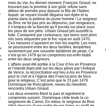
rives du Var. Au dernier moment, François Giraud, ne
r
trouvant pas la promise à son goût, refuse sans
détour de prendre pour épouse la fille de l’Italien,
t
lequel, se voyant insulté dégaina son épée et la
planta dans la poitrine du jeune homme ! Le seigneur
du Broc ne fut pas pris au dépourvu, par vengeance,
il s’empara de la fiancée qu’il trucida sur place sous
les yeux de son père. Urbain Giraud prit aussitôt la
fuite. Condamné par contumace, ses biens sont alors
mis sous séquestre par le fisc royal en août 1470.
Ces mesures n’apaisent en rien les esprits. Les rixes
se poursuivent entre les deux familles, tempérées
r,
seulement par une nouvelle épidémie de peste. Ce
n’est qu’en 1479 qu’un compromis est enfin établi
ar
entre les deux seigneurs.
on
L’affaire avait été portée à la Cour d’Aix en Provence
et l’interdit étant jeté sur les deux pères par l’évêque
de Vence, la réconciliation eut lieu à Aix en Provence
pour le civil et à l’église des Franciscains de Nice
pour le religieux. C’est ainsi que le 23 juin 1479
Dominique de Ronciglione, neveu du meurtrier,
rencontra Urbain Giraud.
Les deux ennemis firent la paix et signèrent le
compromis suivant : Dominique cède toute la co-
s
seigneurie de Carros. En retour, le seigneur du Broc
(déjà dessaisi d’une partie de ses biens au profit de