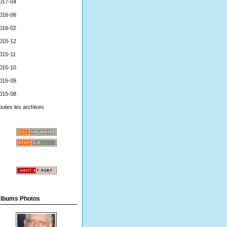
017-04
016-06
016-02
015-12
015-11
015-10
015-09
015-08
outes les archives
lbums Photos