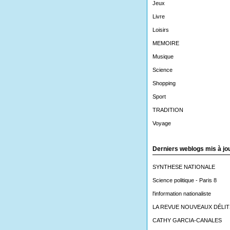
Jeux
Livre
Loisirs
MEMOIRE
Musique
Science
Shopping
Sport
TRADITION
Voyage
Derniers weblogs mis à jo
SYNTHESE NATIONALE
Science politique - Paris 8
l'information nationaliste
LA REVUE NOUVEAUX DÉLIT
CATHY GARCIA-CANALES