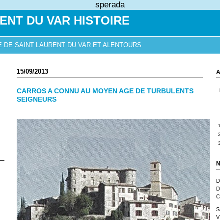
sperada
ENT DU VAR HISTOIRE
E DE SAINT LAURENT DU VAR ET ALENTOURS
15/09/2013
A
CARROS A CONNU AU MOYEN AGE DE TURBULENTS
SEIGNEURS
N
D
D
C
S
V