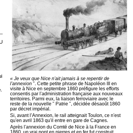
U
ui
« Je veux que Nice n'ait jamais à se repentir de
l'annexion
". Cette petite phrase de Napoléon III en
visite à Nice en septembre 1860 préfigure les efforts
.
consentis par l'administration française aux nouveaux
territoires. Parmi eux, la liaison ferroviaire avec le
reste de la nouvelle " Patrie ", décidée dèsaoût 1860
par décret impérial.
Si, avant l’Annexion, le rail atteignait Toulon, ce n'est
qu'en avril 1863 qu'il entre en gare de Cagnes.
Après l'annexion du Comté de Nice à la France en
1860, un vrai pont en pierres et en fer fut construit