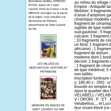
illustrations inédites, EDMOND
au milieu du village
ROSSI, auteur de « Saint
Empire - Antiquité tar
Laurent, Porte de France » et de
Mobilier: 4 fragment
différents ouvrages sur le passé
d'anse d'amphore gau
de la région, nous entraîne à la
céramique modelée de
découverte de l’Histoire
fragment de céramiqu
passionnante de Saint-Laurent-
sigillée de type indé
du-Var.
sud-gauloise ; 5 fr
calcaire; 1 fragment
; 10 fragments de cé
un fond; 1 fragment 
africaine) ; 1 fragm
fragment de dolium ;
moderne dont 1 bord,
décoré; 2 fragments
LES VALLÉES DU
; 1 fragment de céra
MERCANTOUR: HISTOIRE ET
de type médiéval; 5 s
PATRIMOINE
non taillés.
Inscription funérair
y: 180,40 z : 350) : u
trouvée en remploi d
dans le quartier des 
VELABELL / VELABE
V / ORORI . P . ET . 
Velabellius..., et Luc
MÉMOIRE EN IMAGES DE
leur vivant élevé (c
SAINT LAURENT DU VAR