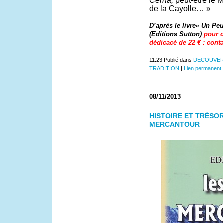
Cerna,
peut-être le 
de la Cayolle… »
D’après le livre« Un Peu
(Editions Sutton)
pour c
dédicacé de 22 € : conta
11:23 Publié dans
DECOUVER
TRADITION
|
Lien permanent
08/11/2013
HISTOIRE ET TRÉSO
MERCANTOUR