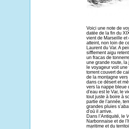
Voici une note de v
datée de la fin du X
vient de Marseille et
atteint, non loin de ce
Laurent du Var. A pei
sifflement aigu retent
un fracas de tonnerre
une grande route, la 
le voyageur voit une 
torrent couvert de cai
de la montagne vers 
dans ce désert et mèn
vers la nappe bleue 
d'eau est le Var, le
vi
tout juste à boire à s
partie de l'année, te
grandes pluies s'aba
d'où il arrive.
Dans l’Antiquité, le
V
Narbonnaise et de l'It
maritime et du territ