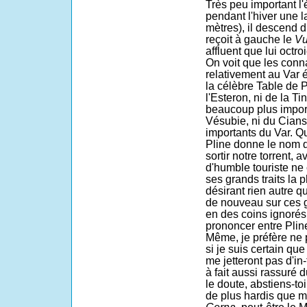
Très peu important l'é
pendant l'hiver une l
mètres), il descend du
reçoit à gauche le
Vu
affluent que lui octroi
On voit que les con
relativement au Var 
la célèbre Table de P
l'Esteron, ni de la T
beaucoup plus import
Vésubie, ni du Cians, 
importants du Var. Q
Pline donne le nom 
sortir notre torrent, 
d'humble touriste ne
ses grands traits la 
désirant rien autre q
de nouveau sur ces
en des coins ignorés
prononcer entre Plin
Même, je préfère ne 
si je suis certain que
me jetteront pas d'in-f
à fait aussi rassuré 
le doute, abstiens-toi
de plus hardis que mo