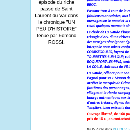
épisode du riche
BROC.
passé de Saint
Passant tour à tour de la ré
Laurent du Var dans
fabuleuses anecdotes, aux 
ouvrages sur le passé et la 
la chronique "UN
réuni quelques moments sing
PEU D'HISTOIRE"
Le choix de La Gaude s'imp
tenue par Edmond
triangle d'or» d'une richess
ROSSI.
des vestiges témoignent éga
interpelle pour mieux confo
COURSEGOULES, fayard de 
TOURRETTES-­SUR-LOUP, rui
ROQUEFORT-LES-PINS, sentin
LA COLLE, châteaux de VI
La Gaude, célèbre pour son v
Pagnol pour sa « Manon des
arrêter le marquis de Grima
fantômes des personnages, p
villages et la riante campa
bourgs authentiques aux lim
d'autres trésors, dignes de 
Templiers, bien présents dan
Ouvrage illustré, de 160 pa
prix de 18 € , en contactant
09:15 Publié dans
DECOUVER