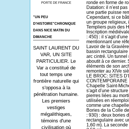
ronde en forme de ro
PORTE DE FRANCE
Datation: il n'est pa
une partie puisse re
Cependant, si ce bât
"UN PEU
un groupe religieux, i
D'HISTOIRE"CHRONIQUE
Templiers puis des Ho
DANS NICE MATIN DU
Inscription médiévale
: 450) : il s'agit d'un
DIMANCHE
mentionnant une réfe
Lavoir de la Gravière
SAINT LAURENT DU
bassin rectangulaire 
VAR, UN SITE
arc cintré. Un tunnel
PARTICULIER. Le
aboutit à ce dernier.
éléments de son archi
Var a constitué de
remonter au XIVe siè
tout temps une
LE BROC: SITES 
frontière naturelle qui
CONTEMPORAINE
Chapelle Saint-Mich
s'opposa à la
s'agit d'une structu
pénétration humaine.
pierres liées au mor
utilisées en réemplo
Les premiers
comme une chapelle 
vestiges
Bories de la Colle 
mégalithiques,
: 930) : deux bories 
rectangulaire avec un
témoins d'une
1,60 m). La seconde e
civilisation où