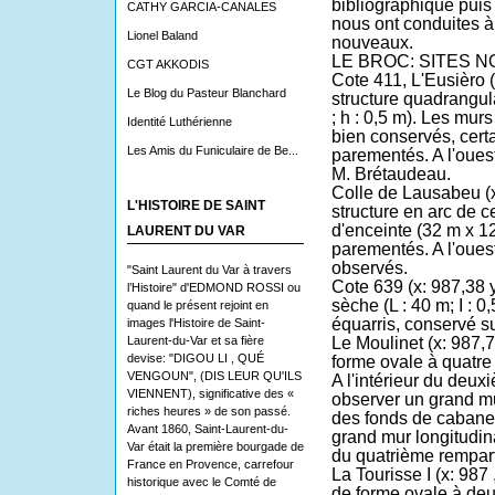
bibliographique puis u
CATHY GARCIA-CANALES
nous ont conduites à
Lionel Baland
nouveaux.
LE BROC: SITES 
CGT AKKODIS
Cote 411, L'Eusièro
(
Le Blog du Pasteur Blanchard
structure quadrangul
; h : 0,5 m). Les murs
Identité Luthérienne
bien conservés, certa
Les Amis du Funiculaire de Be...
parementés. A l'ouest,
M. Brétaudeau.
Colle de Lausabeu
(x
L'HISTOIRE DE SAINT
structure en arc de ce
d'enceinte (32 m x 12
LAURENT DU VAR
parementés. A l'ouest 
observés.
"Saint Laurent du Var à travers
Cote 639
(x: 987,38 y
l’Histoire" d'EDMOND ROSSI ou
sèche (L : 40 m; I :
quand le présent rejoint en
équarris, conservé su
images l'Histoire de Saint-
Laurent-du-Var et sa fière
Le Moulinet
(x: 987,7
devise: "DIGOU LI , QUÉ
forme ovale à quatre
VENGOUN", (DIS LEUR QU'ILS
A l'intérieur du deu
VIENNENT), significative des «
observer un grand mu
riches heures » de son passé.
des fonds de cabanes
Avant 1860, Saint-Laurent-du-
grand mur longitudina
Var était la première bourgade de
du quatrième rempart
France en Provence, carrefour
La Tourisse
I (x: 987 
historique avec le Comté de
de forme ovale à deu