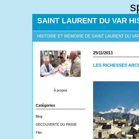
s
SAINT LAURENT DU VAR HI
HISTOIRE ET MEMOIRE DE SAINT LAURENT DU VA
25/11/2013
LES RICHESSES AR
À propos
Catégories
Blog
DECOUVERTE DU PASSE
Film