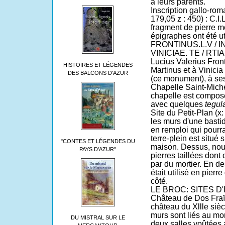
à leurs parents.
Inscription gallo-rom
179,05 z : 450) : C.I
fragment de pierre m
épigraphes ont été u
FRONTINUS.L.V / IN
VINICIAE. TE / RTIA
Lucius Valerius Fron
HISTOIRES ET LÉGENDES
Martinus et à Vinicia 
DES BALCONS D'AZUR
(ce monument), à ses 
Chapelle Saint-Mich
chapelle est composé
avec quelques
tegu
Site du Petit-Plan (x:
les murs d'une basti
en remploi qui pourra
terre-plein est situ
"CONTES ET LÉGENDES DU
maison. Dessus, no
PAYS D'AZUR"
pierres taillées dont 
par du mortier. En d
était utilisé en pierr
côté.
LE BROC: SITES 
Château de Dos Fraï
château du Xllle siècl
murs sont liés au mo
DU MISTRAL SUR LE
deux salles voûtées 