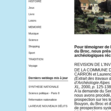
HISTOIRE
Jeux
Livre
Loisirs
MEMOIRE
Musique
Science
Shopping
Pour témoigner de l
du Broc, nous prése
Sport
archéologiques réc
TRADITION
REVISION DE L'I
Voyage
DE LA COMMUNE DU 
CARRON et Lauren
Derniers weblogs mis à jour
(Extrait des travaux d
d’Archéologie Alpes
XL,
2000,
p.
125-13
SYNTHESE NATIONALE
A la demande du Serv
Science politique - Paris 8
nous avons procédé,
prospection sur les 
l'information nationaliste
Bouyon, du Broc et de
LA REVUE NOUVEAUX DÉLITS
de prospections sys