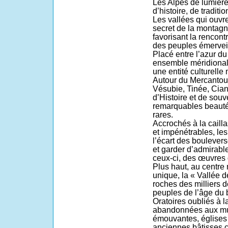
Les Alpes de lumière
d’histoire, de traditi
Les vallées qui ouvr
secret de la montagne
favorisant la rencont
des peuples émerveill
Placé entre l’azur du
ensemble méridional,
une entité culturell
Autour du Mercantour
Vésubie, Tinée, Cian
d’Histoire et de souve
remarquables beautés
rares.
Accrochés à la caill
et impénétrables, le
l’écart des boulever
et garder d’admirab
ceux-ci, des œuvres 
Plus haut, au centre
unique, la « Vallée 
roches des milliers d
peuples de l’âge du 
Oratoires oubliés à 
abandonnées aux mur
émouvantes, églises 
anciennes bâtisses 