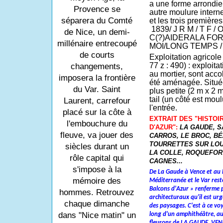
a une forme arrondie
Provence se
autre moulure inter
séparera du Comté
et les trois premières 
1839/ J R M / T F 
de Nice, un demi-
C(?)AIDERALA FORCE
millénaire entrecoupé
MOI/LONG TEMPS /
de courts
Exploitation agricole
77 z : 490) : exploita
changements,
au mortier, sont acc
imposera la frontière
été aménagée. Située
du Var. Saint
plus petite (2 m x 2
tail (un côté est moul
Laurent, carrefour
l'entrée.
placé sur la côte à
EXTRAIT DES "HISTO
l'embouchure du
D'AZUR":
LA GAUDE, S
fleuve, va jouer des
CARROS, LE BROC, B
TOURRETTES SUR LOUP
siècles durant un
LA COLLE, ROQUEFORT
rôle capital qui
CAGNES...
s'impose à la
De La Gaude à Vence et au B
mémoire des
Méditerranée et le Var res
Balcons d'Azur » renferme p
hommes. Retrouvez
architecturaux qu'il est ur
chaque dimanche
des paysages. C'est à ce voy
dans "Nice matin" un
long d'un amphithéâtre, au
fleurons de LA GAUDE, VEN