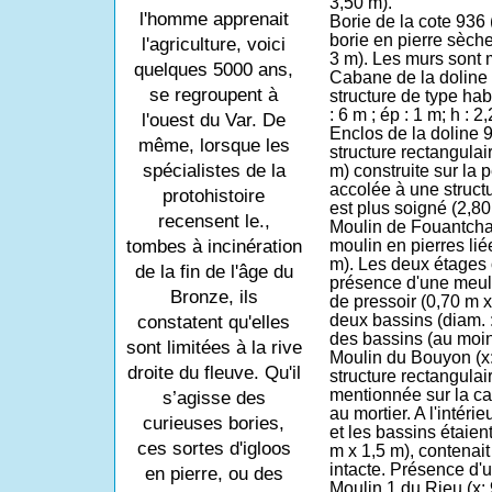
3,50 m).
l'homme apprenait
Borie de la cote 936
borie en pierre sèch
l'agriculture, voici
3 m). Les murs sont
quelques 5000 ans,
Cabane de la doline
se regroupent à
structure de type hab
: 6 m ; ép : 1 m; h : 
l'ouest du Var. De
Enclos de la doline 
même, lorsque les
structure rectangulai
spécialistes de la
m) construite sur la p
accolée à une structu
protohistoire
est plus soigné (2,80
recensent le.,
Moulin de Fouantch
tombes à incinération
moulin en pierres lié
m). Les deux étages o
de la fin de l'âge du
présence d'une meule
Bronze, ils
de pressoir (0,70 m x
deux bassins (diam. :
constatent qu'elles
des bassins (au moin
sont limitées à la rive
Moulin du Bouyon
(x
droite du fleuve. Qu'il
structure rectangulai
mentionnée sur la ca
s’agisse des
au mortier. A l'intéri
curieuses bories,
et les bassins étaien
ces sortes d'igloos
m x 1,5 m), contenait
intacte. Présence d'
en pierre, ou des
Moulin 1 du Rieu
(x: 