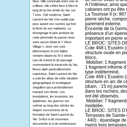
Nice. Ville construite entre mer et
A l'intérieur, ainsi q
collines, elle s'étire face à Nice le
cabanes ont pu être 
long de la rive droite du Var, sur
La Tourisse II
(x: 987
7 kms. Cité moderne, Saint-
pierre sèche, compos
Laurent-du-Var n'en oublie pas
parement externe.
pour autant ses racines qui font
Enceinte de la Germ
la fierté de ses habitants. Le
présence d'un éperon
témoignage le plus probant de
cette pérennité du passé reste
important en pierre sè
sans aucun doute le « Vieux-
LE BROC: SITES D
Village », avec ses rues
Cote 468 L'Eusièro
(
pittoresques et son église
structure ovale en pi
romane datant du XI e siècle.
blocs.
Lieu de transit et de passage
Mobilier: 1 fragmen
commandant la traversée du Var,
1 fragment informe d
fleuve alpin particulièrement
type indéterminé.
capricieux, Saint-Laurent-du-Var
Cote 469 L'Eusiéro
(
a subi les aléas de cette situation
structure en arc de c
géographique et stratégique
(diam. : 15 m) parem
singulière qui a profondément
dans les rochers, d
marqué son destin. Les
ont été observés.
inondations, les invasions, les
Mobilier: 7 fragmen
épidémies, les guerres ont
modelée.
rythmé au long des siècles les
LE BROC: SITES 
étapes successives de la
formation de Saint-Laurent-du-
Terrasses de Sainte-
Var. Grâce à de nouveaux
: 440) : épandage d
documents et à de nombreuses
moins trois terrasse