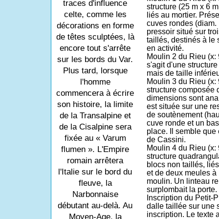
traces d'influence
structure (25 m x 6 m
celte, comme les
liés au mortier. Prése
cuves rondes (diam. 
décorations en forme
pressoir situé sur tr
de têtes sculptées, là
taillés, destinés à le
encore tout s'arrête
en activité.
Moulin 2 du Rieu
(x: 
sur les bords du Var.
s'agit d'une structur
Plus tard, lorsque
mais de taille inférie
l'homme
Moulin 3 du Rieu
(x: 
structure composée d
commencera à écrire
dimensions sont anal
son histoire, la limite
est située sur une r
de soutènement (haut
de la Transalpine et
cuve ronde et un bas
de la Cisalpine sera
place. Il semble que 
fixée au « Varum
de Cassini.
Moulin 4 du Rieu
(x: 
flumen ». L'Empire
structure quadrangula
romain arrêtera
blocs non taillés, li
l'Italie sur le bord du
et de deux meules à l'
moulin. Un linteau r
fleuve, la
surplombait la porte.
Narbonnaise
Inscription du Petit-
débutant au-delà. Au
dalle taillée sur une 
inscription. Le texte
Moyen-Age, la