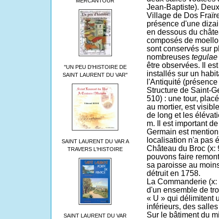
MERCANTOUR
Jean-Baptiste). Deux 
Village de Dos Fraïre
présence d'une dizai
en dessous du châte
composés de moellons
sont conservés sur p
nombreuses
tegula
être observées. Il es
"UN PEU D'HISTOIRE DE
installés sur un habi
SAINT LAURENT DU VAR"
l'Antiquité (présence 
Structure de Saint-
510) : une tour, plac
au mortier, est visi
de long et les élévat
m. Il est important d
Germain est mention
localisation n'a pas 
SAINT LAURENT DU VAR A
Château du Broc
(x: 
TRAVERS L'HISTOIRE
pouvons faire remont
sa paroisse au moins a
détruit en 1758.
La Commanderie
(x: 
d'un ensemble de tro
« U » qui délimitent 
inférieurs, des salle
Sur le bâtiment du m
SAINT LAURENT DU VAR