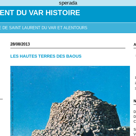
sperada
ENT DU VAR HISTOIRE
E DE SAINT LAURENT DU VAR ET ALENTOURS
28/08/2013
A
LES HAUTES TERRES DES BAOUS
N
D
D
C
S
V