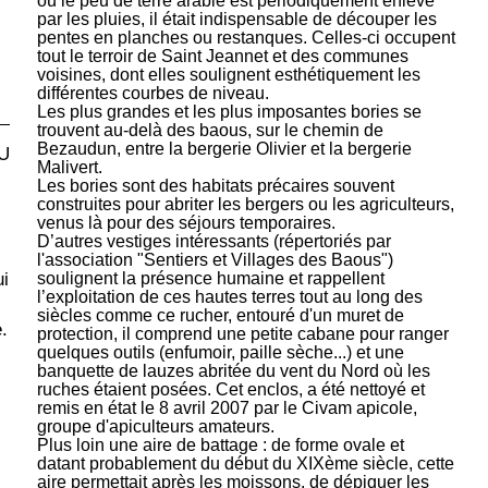
où le peu de terre arable est périodiquement enlevé
par les pluies, il était indispensable de découper les
pentes en planches ou restanques. Celles-ci occupent
tout le terroir de Saint Jeannet et des communes
voisines, dont elles soulignent esthétiquement les
différentes courbes de niveau.
Les plus grandes et les plus imposantes bories se
trouvent au-delà des baous, sur le chemin de
Bezaudun, entre la bergerie Olivier et la bergerie
U
Malivert.
Les bories sont des habitats précaires souvent
construites pour abriter les bergers ou les agriculteurs,
venus là pour des séjours temporaires.
D’autres vestiges intéressants (répertoriés par
l'association "Sentiers et Villages des Baous")
soulignent la présence humaine et rappellent
ui
l’exploitation de ces hautes terres tout au long des
siècles comme ce rucher, entouré d'un muret de
.
protection, il comprend une petite cabane pour ranger
quelques outils (enfumoir, paille sèche...) et une
banquette de lauzes abritée du vent du Nord où les
ruches étaient posées. Cet enclos, a été nettoyé et
remis en état le 8 avril 2007 par le Civam apicole,
groupe d'apiculteurs amateurs.
Plus loin une aire de battage : de forme ovale et
datant probablement du début du XIXème siècle, cette
aire permettait après les moissons, de dépiquer les