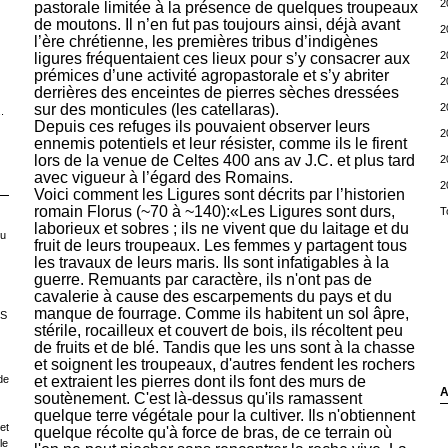
2
pastorale limitée à la présence de quelques troupeaux
de moutons. Il n’en fut pas toujours ainsi, déjà avant
2
l’ère chrétienne, les premières tribus d’indigènes
2
ligures fréquentaient ces lieux pour s’y consacrer aux
prémices d’une activité agropastorale et s’y abriter
2
derrières des enceintes de pierres sèches dressées
2
sur des monticules (les catellaras).
.
Depuis ces refuges ils pouvaient observer leurs
2
ennemis potentiels et leur résister, comme ils le firent
lors de la venue de Celtes 400 ans av J.C. et plus tard
2
avec vigueur à l’égard des Romains.
2
Voici comment les Ligures sont décrits par l’historien
romain Florus (~70 à ~140):«Les Ligures sont durs,
T
laborieux et sobres ; ils ne vivent que du laitage et du
ou
fruit de leurs troupeaux. Les femmes y partagent tous
les travaux de leurs maris. Ils sont infatigables à la
guerre. Remuants par caractère, ils n'ont pas de
cavalerie à cause des escarpements du pays et du
manque de fourrage. Comme ils habitent un sol âpre,
LS
stérile, rocailleux et couvert de bois, ils récoltent peu
de fruits et de blé. Tandis que les uns sont à la chasse
et soignent les troupeaux, d'autres fendent les rochers
de
et extraient les pierres dont ils font des murs de
A
soutènement. C'est là-dessus qu'ils ramassent
quelque terre végétale pour la cultiver. Ils n'obtiennent
et
quelque récolte qu'à force de bras, de ce terrain où
le