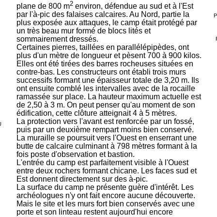
2
plane de 800 m
environ, défendue au sud et à l'Est
par l'à-pic des falaises calcaires. Au Nord, partie la
P
plus exposée aux attaques, le camp était protégé par
un très beau mur formé de blocs lités et
sommairement dressés.
Certaines pierres, taillées en parallélépipèdes, ont
plus d'un mètre de longueur et pèsent 700 à 900 kilos.
Elles ont été tirées des barres rocheuses situées en
contre-bas. Les constructeurs ont établi trois murs
successifs formant une épaisseur totale de 3,20 m. Ils
ont ensuite comblé les intervalles avec de la rocaille
ramassée sur place. La hauteur maximum actuelle est
de 2,50 à 3 m. On peut penser qu'au moment de son
édification, cette clôture atteignait 4 à 5 mètres.
La protection vers l'avant est renforcée par un fossé,
U
puis par un deuxième rempart moins bien conservé.
La muraille se poursuit vers l'Ouest en enserrant une
butte de calcaire culminant à 798 mètres formant à la
fois poste d'observation et bastion.
L'entrée du camp est parfaitement visible à l'Ouest
entre deux rochers formant chicane. Les faces sud et
Est donnent directement sur des à-pic.
La surface du camp ne présente guère d'intérêt. Les
archéologues n'y ont fait encore aucune découverte.
Mais le site et les murs fort bien conservés avec une
porte et son linteau restent aujourd'hui encore