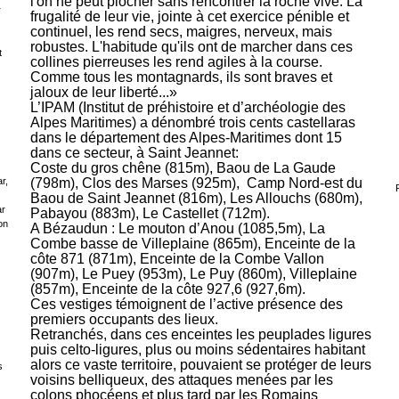
l'on ne peut piocher sans rencontrer la roche vive. La
r
frugalité de leur vie, jointe à cet exercice pénible et
continuel, les rend secs, maigres, nerveux, mais
robustes. L'habitude qu'ils ont de marcher dans ces
t
collines pierreuses les rend agiles à la course.
Comme tous les montagnards, ils sont braves et
jaloux de leur liberté...»
L’IPAM (Institut de préhistoire et d’archéologie des
Alpes Maritimes) a
dénombré trois cents castellaras
dans le département des Alpes-Maritimes dont
15
dans ce secteur, à Saint Jeannet:
Coste du gros chêne (815m), Baou de La Gaude
r,
(798m), Clos des Marses (925m),
Camp Nord-est du
Baou de Saint Jeannet (816m), Les Allouchs (680m),
ar
Pabayou (883m), Le Castellet (712m).
on
A Bézaudun : Le mouton d’Anou (1085,5m), La
Combe basse de Villeplaine (865m), Enceinte de la
côte 871 (871m), Enceinte de la Combe Vallon
(907m), Le Puey (953m), Le Puy (860m), Villeplaine
(857m), Enceinte de la côte 927,6 (927,6m).
Ces vestiges témoignent de l’active présence des
premiers occupants des lieux.
Retranchés, dans ces enceintes les peuplades ligures
puis celto-ligures, plus ou moins sédentaires habitant
alors ce vaste territoire, pouvaient se protéger de leurs
s
voisins belliqueux, des attaques menées par les
colons phocéens et plus tard par les Romains