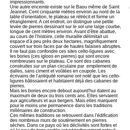
impressionnants.
Une autre enceinte existe sur le Baou même de Saint
Jeannet. Cent cinquante mètres environ au nord de la
table d'orientation, le plateau se rétrécit et forme un
étranglement. A cet endroit, on distingue une petite
levée de pierres dessinant sur le sol une large courbe,
longue de cent mètres environ. Avant d'être abattue,
au cours de l'histoire, celle muraille délimitait un
espace d'à peu près deux hectares, magnifiquement
couvert sur trois faces par de hautes falaises abruptes.
Il ne faut pas confondre ces sites celto-ligures avec
les bories (ces igloos en pierres) qui sont encore
nombreuses sur le plateau. Ce sont des cabanes
construites sur un plan circulaire par empilement de
dalles, sans ciment et voûtées en coupole. Les
écrivains de l'antiquité romaine ont noté que les celto-
ligures bâtissaient et habitaient déjà des cabanes de
pierres.
Mais les bories encore debout aujourd'hui datent au
maximum de deux ou trois cents ans. Elles servaient
aux agriculteurs et aux bergers. Mais elles marquent
pour le moins une permanence dans les traditions
millénaires de construction.
Ces mêmes traditions se retrouvent dans l'édification
des nombreux murs de soutènement en pierres
sèches. Dans ce pays où les déclivités sont fortes et