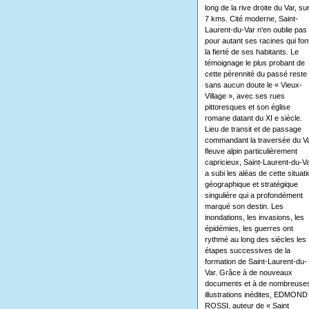
long de la rive droite du Var, su
7 kms. Cité moderne, Saint-
Laurent-du-Var n'en oublie pas
pour autant ses racines qui fon
la fierté de ses habitants. Le
témoignage le plus probant de
cette pérennité du passé reste
sans aucun doute le « Vieux-
Village », avec ses rues
pittoresques et son église
romane datant du XI e siècle.
Lieu de transit et de passage
commandant la traversée du Va
fleuve alpin particulièrement
capricieux, Saint-Laurent-du-V
a subi les aléas de cette situati
géographique et stratégique
singulière qui a profondément
marqué son destin. Les
inondations, les invasions, les
épidémies, les guerres ont
rythmé au long des siècles les
étapes successives de la
formation de Saint-Laurent-du-
Var. Grâce à de nouveaux
documents et à de nombreuse
illustrations inédites, EDMOND
ROSSI, auteur de « Saint