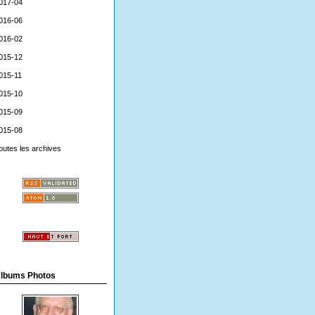
017-04
016-06
016-02
015-12
015-11
015-10
015-09
015-08
outes les archives
lbums Photos