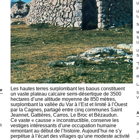
L
L
L
S
M
S
L
L
S
"
F
R
L
Les hautes terres surplombant les baous constituent
ur
S
un vaste plateau calcaire semi-désertique de 3500
V
hectares d’une altitude moyenne de 850 mètres,
surplombant la vallée du Var à l’Est et limité à l’Ouest
par la Cagnes, partagé entre cinq communes Saint
A
Jeannet, Gattières, Carros, Le Broc et Bézaudun.
Ce vaste « causse » inconstructible, conserve les
2
vestiges intéressants d’une occupation humaine
S
remontant au début de l’histoire. Aujourd’hui ne s’y
2
perpétue à l’écart des villages qu’une modeste activité