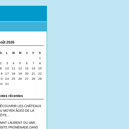
oût 2026
D
L
M
M
J
V
S
1
2
3
4
5
6
7
8
9
10
11
12
13
14
15
16
17
18
19
20
21
22
23
24
25
26
27
28
29
30
31
otes récentes
ÉCOUVRIR LES CHÂTEAUX
U MOYEN ÂGES DE LA
ÔTE...
AINT LAURENT DU VAR:
ISITE PROMENADE DANS