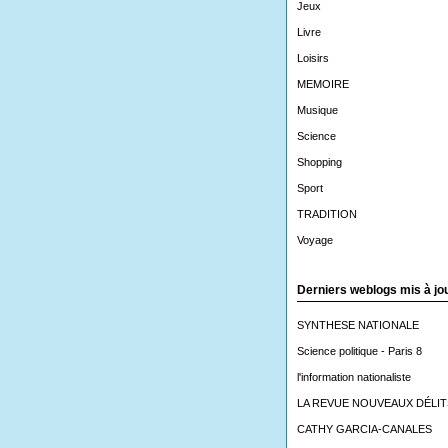
Jeux
Livre
Loisirs
MEMOIRE
Musique
Science
Shopping
Sport
TRADITION
Voyage
Derniers weblogs mis à jo
SYNTHESE NATIONALE
Science politique - Paris 8
l'information nationaliste
LA REVUE NOUVEAUX DÉLIT
CATHY GARCIA-CANALES