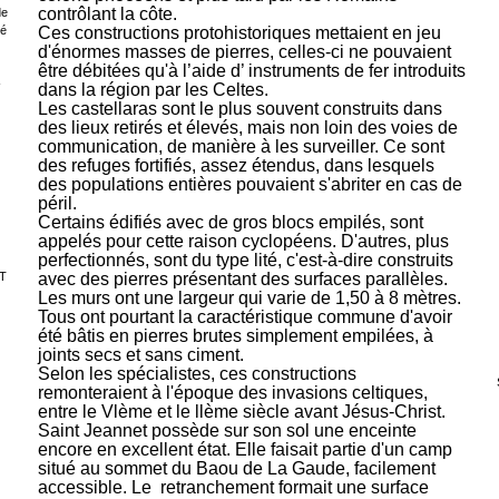
contrôlant la côte.
de
sé
Ces constructions protohistoriques mettaient en jeu
d'énormes masses de pierres, celles-ci ne pouvaient
être débitées qu'à l’aide d’ instruments de fer introduits
-
dans la région par les Celtes.
Les castellaras sont le plus souvent construits dans
des lieux retirés et élevés, mais non loin des voies de
communication, de manière à les surveiller. Ce sont
des refuges fortifiés, assez étendus, dans lesquels
des populations entières pouvaient s'abriter en cas de
péril.
Certains édifiés avec de gros blocs empilés, sont
appelés pour cette raison cyclopéens. D'autres, plus
perfectionnés, sont du type lité, c'est-à-dire construits
T
avec des pierres présentant des surfaces parallèles.
Les murs ont une largeur qui varie de 1,50 à 8 mètres.
Tous ont pourtant la caractéristique commune d'avoir
été bâtis en pierres brutes simplement empilées, à
joints secs et sans ciment.
Selon les spécialistes, ces constructions
remonteraient à l'époque des invasions celtiques,
entre le Vlème et le llème siècle avant Jésus-Christ.
Saint Jeannet possède sur son sol une enceinte
encore en excellent état. Elle faisait partie d'un camp
situé au sommet du Baou de La Gaude, facilement
accessible. Le
retranchement formait une surface