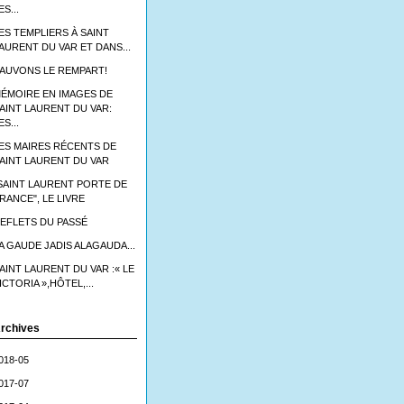
ES...
ES TEMPLIERS À SAINT
AURENT DU VAR ET DANS...
AUVONS LE REMPART!
ÉMOIRE EN IMAGES DE
AINT LAURENT DU VAR:
ES...
ES MAIRES RÉCENTS DE
AINT LAURENT DU VAR
SAINT LAURENT PORTE DE
RANCE", LE LIVRE
EFLETS DU PASSÉ
A GAUDE JADIS ALAGAUDA...
AINT LAURENT DU VAR :« LE
ICTORIA »,HÔTEL,...
rchives
018-05
017-07