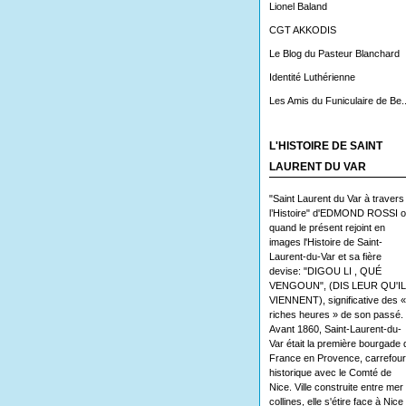
Lionel Baland
CGT AKKODIS
Le Blog du Pasteur Blanchard
Identité Luthérienne
Les Amis du Funiculaire de Be..
L'HISTOIRE DE SAINT
LAURENT DU VAR
"Saint Laurent du Var à travers
l’Histoire" d'EDMOND ROSSI 
quand le présent rejoint en
images l'Histoire de Saint-
Laurent-du-Var et sa fière
devise: "DIGOU LI , QUÉ
VENGOUN", (DIS LEUR QU'I
VIENNENT), significative des «
riches heures » de son passé.
Avant 1860, Saint-Laurent-du-
Var était la première bourgade 
France en Provence, carrefour
historique avec le Comté de
Nice. Ville construite entre mer 
collines, elle s'étire face à Nice 