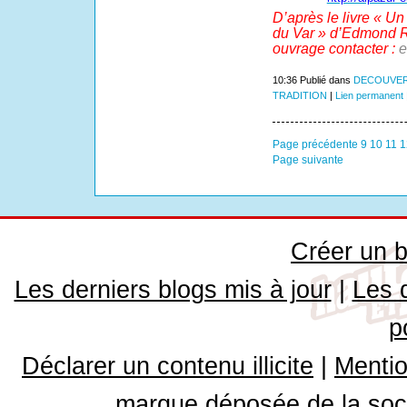
D’après le livre « Un
du Var » d’Edmond Ro
ouvrage contacter :
e
10:36 Publié dans
DECOUVER
TRADITION
|
Lien permanent
Page précédente
9
10
11
1
Page suivante
Créer un b
Les derniers blogs mis à jour
|
Les 
p
Déclarer un contenu illicite
|
Mentio
marque déposée de la soci