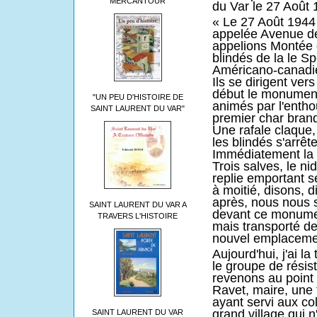
MERCANTOUR
du Var le 27 Août 
« Le 27 Août 1944 
appelée Avenue de
appelions Montée 
blindés de la le S
Américano-canadie
Ils se dirigent ver
début le monumen
"UN PEU D'HISTOIRE DE
animés par l'enth
SAINT LAURENT DU VAR"
premier char brand
Une rafale claque
les blindés s'arrêt
Immédiatement la r
Trois salves, le n
replie emportant 
à moitié, disons, 
après, nous nous 
SAINT LAURENT DU VAR A
devant ce monum
TRAVERS L'HISTOIRE
mais transporté d
nouvel emplacement
Aujourd'hui, j'ai la
le groupe de résis
revenons au point
Ravet, maire, une 
ayant servi aux col
grand village qui n
SAINT LAURENT DU VAR