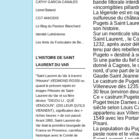
bande littorale inter
CATHY GARCIA-CANALES
«incorrigibles pillar
Lionel Baland
La légende est en ra
sulfureuse du châtea
CGT AKKODIS
Pugets à Saint Laur
Le Blog du Pasteur Blanchard
son histoire.
Sur un monticule sit
Identité Luthérienne
Saint Laurent, , le C
Les Amis du Funiculaire de Be...
1232, après avoir dét
tenu par des rebelle
Pugeto » destiné à sur
L'HISTOIRE DE SAINT
Si une partie du fief
LAURENT DU VAR
donné à Cagnes, le 
nord, d’une part de l
Gaude-Saint Jeannet
"Saint Laurent du Var à travers
Le castrum de Puget
l’Histoire" d'EDMOND ROSSI ou
quand le présent rejoint en
Villeneuve dès 1235,
images l'Histoire de Saint-
30 feux (environ deux
Laurent-du-Var et sa fière
Ce « castrum Pugeto
devise: "DIGOU LI , QUÉ
Puget treize Dames a
VENGOUN", (DIS LEUR QU'ILS
siècle selon Louis Cap
VIENNENT), significative des «
appartenu aux Villene
riches heures » de son passé.
1549 avec les Portan
Avant 1860, Saint-Laurent-du-
Pisani.
Var était la première bourgade de
La population du Pug
France en Provence, carrefour
peste noire et le vi
historique avec le Comté de