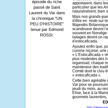
épisode du riche
apportaient, dans leu
passé de Saint
particulier que les An
naturalisèrent, bien 
Laurent du Var dans
Mais nos grands-pare
la chronique "UN
d'être en
reste sur l
PEU D'HISTOIRE"
Majestés Britanniques
scandinave devint l'es
tenue par Edmond
souvent en Norvège à
ROSSI.
laitages devint un r
d'estocaficada.
Ajoutez enfin que, po
cuisine niçoise, une 
« L’Estocaficada » r
plus modestes des hab
organisait, chaque m
mainteneur des tradi
Comté dont le clou é
« estocaficada ».
Cette bien agréable 
Var pour se poursuiv
jeudi du mois, au re
Elise, face à la Mairi
gourmets laurentins, 
ED
http://alpazur