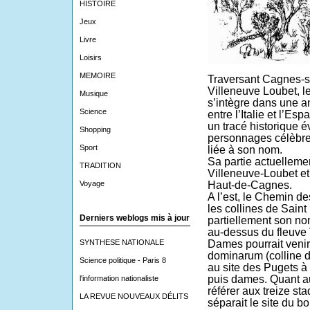
HISTOIRE
Jeux
Livre
Loisirs
MEMOIRE
Traversant Cagnes-s
Villeneuve Loubet, 
Musique
s’intègre dans une a
Science
entre l’Italie et l’Es
un tracé historique 
Shopping
personnages célèbres
Sport
liée à son nom.
Sa partie actuellemen
TRADITION
Villeneuve-Loubet et
Voyage
Haut-de-Cagnes.
A l’est, le Chemin d
les collines de Saint
Derniers weblogs mis à jour
partiellement son no
au-dessus du fleuve 
SYNTHESE NATIONALE
Dames pourrait venir
dominarum (colline d
Science politique - Paris 8
au site des Pugets à
puis dames. Quant au c
l'information nationaliste
référer aux treize st
LA REVUE NOUVEAUX DÉLITS
séparait le site du b