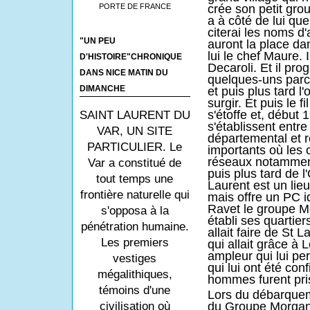
crée son petit group
PORTE DE FRANCE
a à côté de lui qu
citerai les noms d'
"UN PEU
auront la place dan
lui le chef Maure. I
D'HISTOIRE"CHRONIQUE
Decaroli. Et il pro
DANS NICE MATIN DU
quelques-uns parce
DIMANCHE
et puis plus tard 
surgir. Et puis le f
s'étoffe et, début 
SAINT LAURENT DU
s'établissent entre
VAR, UN SITE
départemental et r
PARTICULIER. Le
importants où les 
réseaux notamme
Var a constitué de
puis plus tard de 
tout temps une
Laurent est un lie
frontière naturelle qui
mais offre un PC id
Ravet le groupe Mo
s'opposa à la
établi ses quartie
pénétration humaine.
allait faire de St 
Les premiers
qui allait grâce à
ampleur qui lui pe
vestiges
qui lui ont été con
mégalithiques,
hommes furent pris,
témoins d'une
Lors du débarque
du Groupe Morgan
civilisation où