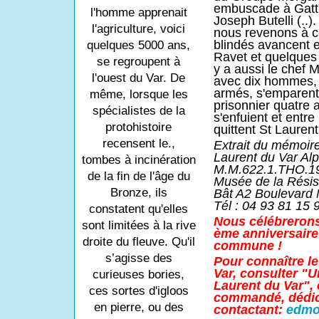
embuscade à Gattiè
l'homme apprenait
Joseph Butelli (..). 
l'agriculture, voici
nous revenons à c
blindés avancent 
quelques 5000 ans,
Ravet et quelques 
se regroupent à
y a aussi le chef M
l'ouest du Var. De
avec dix hommes,
armés, s'emparent 
même, lorsque les
prisonnier quatre 
spécialistes de la
s'enfuient et entre
protohistoire
quittent St Laurent,
recensent le.,
Extrait du mémoir
Laurent du Var Alp
tombes à incinération
M.M.622.1.THO.199
de la fin de l'âge du
Musée de la Résis
Bronze, ils
Bât A2 Boulevard
Tél : 04 93 81 15 
constatent qu'elles
Nous célébrerons 
sont limitées à la rive
ème anniversaire 
droite du fleuve. Qu'il
commune !
s’agisse des
Pour connaître l
Var, consulter "U
curieuses bories,
Laurent du Var", c
ces sortes d'igloos
commandé, dédica
en pierre, ou des
contactant:
edmo