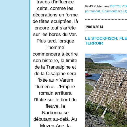
traces d'influence
09:43 Publié dans
DECOUVER
celte, comme les
permanent
|
Commentaires (1
décorations en forme
de têtes sculptées, là
19/01/2014
encore tout s'arrête
sur les bords du Var.
LE STOCKFISCH, FLE
Plus tard, lorsque
TERROIR
l'homme
commencera à écrire
son histoire, la limite
de la Transalpine et
de la Cisalpine sera
fixée au « Varum
flumen ». L'Empire
romain arrêtera
l'Italie sur le bord du
fleuve, la
Narbonnaise
débutant au-delà. Au
Moyen-Age, la