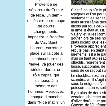
Provence se
séparera du Comté
C'est à coup sûr le p
typiques et l'on peut
de Nice, un demi-
seulement les sensat
millénaire entrecoupé
mais aussi l'âme des
de courts
niçois par tous ceux 
la rime, il était auss
changements,
Valéry, et Jules Rom
imposera la frontière
goûter lors de ses n
du Var. Saint
plats locaux que les
Provence apprécient, 
Laurent, carrefour
rebute pas, en dépit 
placé sur la côte à
lui-même, s'il a le 
d'un se fiant aux réa
l'embouchure du
olfactifs, regrettèrent
fleuve, va jouer des
lasse, succombé, de 
siècles durant un
joies de ce ragoût s
rôle capital qui
Le stockfisch est un 
scandinave. Il s’agit 
s'impose à la
sous la neige de Nor
mémoire des
poisson-bâton », soit 
hommes. Retrouvez
Il y a plus de deux si
chaque dimanche
venaient chercher au 
d'olive dorée que pro
dans "Nice matin" un
Grasse, de Villefran