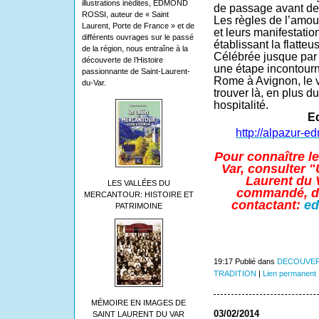
illustrations inédites, EDMOND
de passage avant de
ROSSI, auteur de « Saint
Les règles de l’amour
Laurent, Porte de France » et de
et leurs manifestatio
différents ouvrages sur le passé
établissant la flatt
de la région, nous entraîne à la
Célébrée jusque par P
découverte de l’Histoire
une étape incontourn
passionnante de Saint-Laurent-
Rome à Avignon, le v
du-Var.
trouver là, en plus d
hospitalité.
E
http://alpazur-e
Pour connaître l
Var, consulter "
Laurent du V
LES VALLÉES DU
commandé, dé
MERCANTOUR: HISTOIRE ET
contactant:
ed
PATRIMOINE
19:17 Publié dans
DECOUVER
TRADITION
|
Lien permanent
MÉMOIRE EN IMAGES DE
03/02/2014
SAINT LAURENT DU VAR