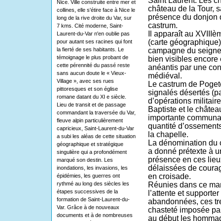
Saint Laurent. Les c
Nice. Ville construite entre mer et
château de la Tour, 
collines, elle s'étire face à Nice le
présence du donjon d
long de la rive droite du Var, sur
castrum.
7 kms. Cité moderne, Saint-
Il apparaît au XVIII
Laurent-du-Var n'en oublie pas
(carte géographique
pour autant ses racines qui font
la fierté de ses habitants. Le
campagne du seigneu
témoignage le plus probant de
bien visibles encore 
cette pérennité du passé reste
anéantis par une cons
sans aucun doute le « Vieux-
médiéval.
Village », avec ses rues
Le castrum de Pogeto
pittoresques et son église
signalés désertés (p
romane datant du XI e siècle.
d’opérations militair
Lieu de transit et de passage
Baptiste et le châtea
commandant la traversée du Var,
importante communau
fleuve alpin particulièrement
quantité d’ossements
capricieux, Saint-Laurent-du-Var
la chapelle.
a subi les aléas de cette situation
La dénomination du 
géographique et stratégique
a donné prétexte à 
singulière qui a profondément
présence en ces lieu
marqué son destin. Les
délaissées de courag
inondations, les invasions, les
en croisade.
épidémies, les guerres ont
rythmé au long des siècles les
Réunies dans ce mano
étapes successives de la
l’attente et supporter
formation de Saint-Laurent-du-
abandonnées, ces tr
Var. Grâce à de nouveaux
chasteté imposée par 
documents et à de nombreuses
au début les homma