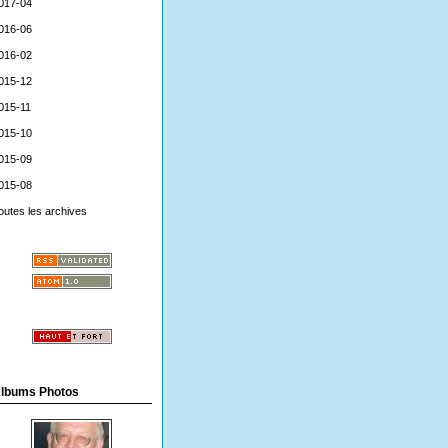
017-04
016-06
016-02
015-12
015-11
015-10
015-09
015-08
outes les archives
lbums Photos