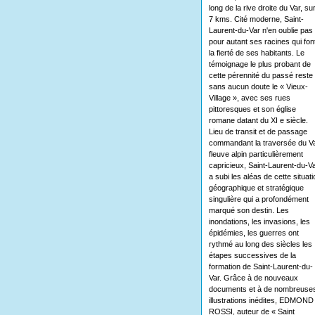
long de la rive droite du Var, su
7 kms. Cité moderne, Saint-
Laurent-du-Var n'en oublie pas
pour autant ses racines qui fon
la fierté de ses habitants. Le
témoignage le plus probant de
cette pérennité du passé reste
sans aucun doute le « Vieux-
Village », avec ses rues
pittoresques et son église
romane datant du XI e siècle.
Lieu de transit et de passage
commandant la traversée du Va
fleuve alpin particulièrement
capricieux, Saint-Laurent-du-V
a subi les aléas de cette situati
géographique et stratégique
singulière qui a profondément
marqué son destin. Les
inondations, les invasions, les
épidémies, les guerres ont
rythmé au long des siècles les
étapes successives de la
formation de Saint-Laurent-du-
Var. Grâce à de nouveaux
documents et à de nombreuse
illustrations inédites, EDMOND
ROSSI, auteur de « Saint