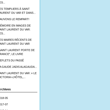
ES...
ES TEMPLIERS À SAINT
AURENT DU VAR ET DANS...
AUVONS LE REMPART!
ÉMOIRE EN IMAGES DE
AINT LAURENT DU VAR:
ES...
ES MAIRES RÉCENTS DE
AINT LAURENT DU VAR
SAINT LAURENT PORTE DE
RANCE", LE LIVRE
EFLETS DU PASSÉ
A GAUDE JADIS ALAGAUDA...
AINT LAURENT DU VAR :« LE
ICTORIA »,HÔTEL,...
rchives
018-05
017-07