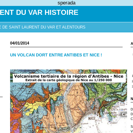
sperada
ENT DU VAR HISTOIRE
E DE SAINT LAURENT DU VAR ET ALENTOURS
04/01/2014
A
UN VOLCAN DORT ENTRE ANTIBES ET NICE !
N
D
D
C
S
V