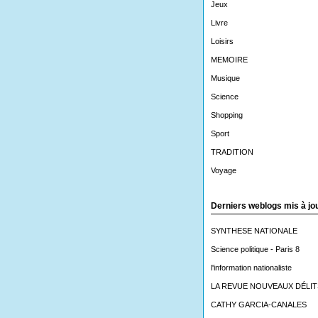
Jeux
Livre
Loisirs
MEMOIRE
Musique
Science
Shopping
Sport
TRADITION
Voyage
Derniers weblogs mis à jo
SYNTHESE NATIONALE
Science politique - Paris 8
l'information nationaliste
LA REVUE NOUVEAUX DÉLIT
CATHY GARCIA-CANALES