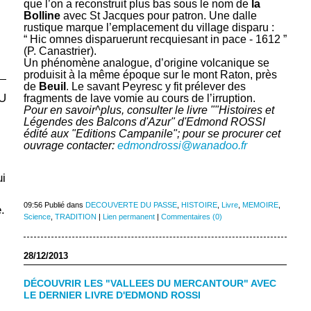
que l’on a reconstruit plus bas sous le nom de
la
Bolline
avec St Jacques pour patron. Une dalle
rustique marque l’emplacement du village disparu :
“ Hic omnes disparuerunt recquiesant in pace - 1612 ”
(P. Canastrier).
Un phénomène analogue, d’origine volcanique se
produisit à la même époque sur le mont Raton, près
de
Beuil
. Le savant Peyresc y fit prélever des
U
fragments de lave vomie au cours de l’irruption.
Pour en savoir^plus, consulter le livre ""Histoires et
Légendes des Balcons d'Azur" d'Edmond ROSSI
édité aux "Editions Campanile"; pour se procurer cet
ouvrage contacter:
edmondrossi@wanadoo.fr
ui
09:56 Publié dans
DECOUVERTE DU PASSE
,
HISTOIRE
,
Livre
,
MEMOIRE
,
.
Science
,
TRADITION
|
Lien permanent
|
Commentaires (0)
28/12/2013
DÉCOUVRIR LES "VALLEES DU MERCANTOUR" AVEC
LE DERNIER LIVRE D'EDMOND ROSSI