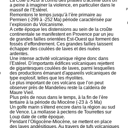
La Côte d’Azur a connu des phases d'activité dont on
a peine à imaginer la violence, en particulier dans le
P
massif de l’Estérel.
Remontons le temps jusqu’à l’ère primaire au
Permien (-299 à -252 Ma) période caractérisée par
l’explosion du Volcanisme.
A cette époque les distensions au sein de la croûte
continentale se manifestent en Provence par un jeu
de grandes failles orientées Est-Ouest qui forment des
fossés d’effondrement. Ces grandes failles laissent
échapper des coulées de laves et des nuées
ardentes.
Une intense activité volcanique règne donc dans
l'Estérel. D'importants édifices volcaniques rejettent
de gigantesques coulées de laves, parmi lesquelles
des productions émanant d'appareils volcaniques de
U
type explosif, telles que les rhyolites.
Le plus important de ces volcans que l’on peut
observer près de Mandelieu reste la caldeira de
Maure Vieil.
Plus près de nous dans le temps, à la fin de l’ère
tertiaire à la période du Miocène (-23 à -5 Ma)
Un golfe marin s'étend encore dans la région au sud
de Vence. La mollasse à pectens de Tourrettes sur
Loup date de cette époque.
Pendant l’Oligocène-Miocène, se mettent en place
des laves andésitiques. Au travers de tufs volcaniques