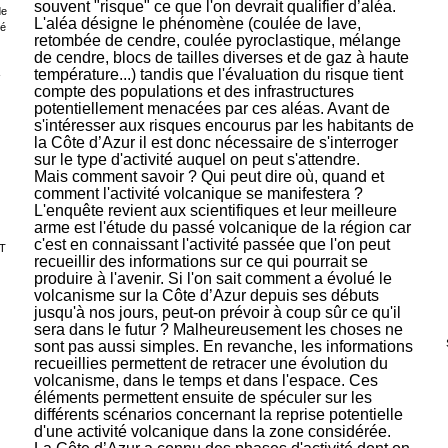
souvent "risque" ce que l'on devrait qualifier d’aléa.
de
L'aléa désigne le phénomène (coulée de lave,
sé
retombée de cendre, coulée pyroclastique, mélange
de cendre, blocs de tailles diverses et de gaz à haute
température...) tandis que l'évaluation du risque tient
-
compte des populations et des infrastructures
potentiellement menacées par ces aléas. Avant de
s'intéresser aux risques encourus par les habitants de
la Côte d’Azur il est donc nécessaire de s'interroger
sur le type d'activité auquel on peut s'attendre.
Mais comment savoir ? Qui peut dire où, quand et
comment l'activité volcanique se manifestera ?
L'enquête revient aux scientifiques et leur meilleure
arme est l'étude du passé volcanique de la région car
c'est en connaissant l'activité passée que l'on peut
T
recueillir des informations sur ce qui pourrait se
produire à l'avenir. Si l'on sait comment a évolué le
volcanisme sur la Côte d’Azur depuis ses débuts
jusqu'à nos jours, peut-on prévoir à coup sûr ce qu'il
sera dans le futur ? Malheureusement les choses ne
sont pas aussi simples. En revanche, les informations
recueillies permettent de retracer une évolution du
volcanisme, dans le temps et dans l'espace. Ces
éléments permettent ensuite de spéculer sur les
différents scénarios concernant la reprise potentielle
d'une activité volcanique dans la zone considérée.