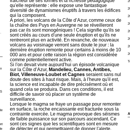
fraîcheur de ses formes et la richesse pédagogique
2
qu'elle représente : elle expose une fantastique
2
diversité de dynamismes éruptifs à travers les édifices
qui la composent.
2
A priori, les volcans de la Côte d’Azur, comme ceux de
2
la chaîne des Puys en Auvergne ne se réveilleront
pas car ils sont
monogéniques
! Cela signifie qu'ils se
2
.
sont créés au cours d'une seule éruption et qu'ils ne
2
rentreront plus en activité. En revanche, de nouveaux
volcans au voisinage verront sans doute le jour : la
2
dernière éruption remonte pour certains à moins de 10
2
000 ans et pour cette raison la région est considérée
comme potentiellement active.
T
Si l'on devait vivre aujourd'hui un épisode volcanique
ou
sur la Côte d’Azur,
Mandelieu, Cannes, Antibes,
Biot, Villeneuve-Loubet et Cagnes
seraient sans nul
doute des sites à haut risque. Mais, à l'heure qu'il est,
la science est incapable de dire précisément où et
quand cela se produira. Dans ces conditions, il est
LS
difficile de savoir où placer un système de
surveillance.
Lorsque le magma se fraye un passage pour remonter
en surface, la roche encaissante est fracturée sous la
de
contrainte exercée. Le magma provoque des séismes
A
de faible puissance sur son parcours ascendant. Ce
sont ces signes que les scientifiques sont en mesure
et
de détecter et qui permettraient de donner l'alerte.
le