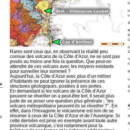
L
L
L
S
M
S
L
L
Rares sont ceux qui, en observant la réalité peu
S
connue des volcans de la Côte d’Azur, ne se sont pas
"
posés au moins une fois la question. Que peut-on
F
attendre de ces volcans avec les moyens existants
pour surveiller leur sommeil ?
R
Aujourd'hui, la Côte d’Azur avec plus d’un million
L
d’habitants ne peut ignorer la présence de ces
ur
structures géologiques, postées à ses portes.
S
En demandant si les volcans de la Côte d’Azur
V
peuvent se réveiller on a peut-être tort. Il serait plus
juste de se poser une question plus générale : "les
volcans métropolitains peuvent-ils se réveiller ?". En
A
effet, dans l'Hexagone le volcanisme est loin de se
résumer à ceux de la Côte d’Azur et de l’Auvergne. Si
2
S
cette dernière est prise en exemple avant toute autre
2
province volcanique, c'est notamment pour la