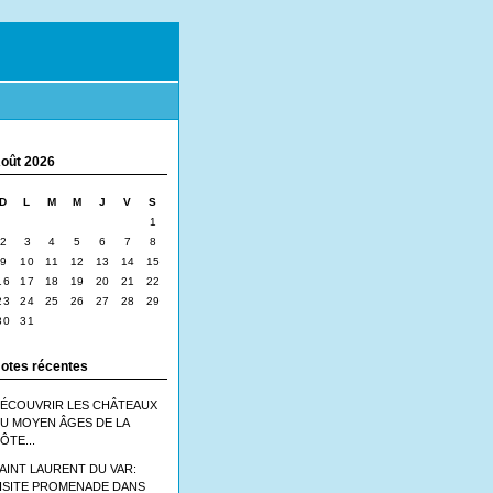
oût 2026
D
L
M
M
J
V
S
1
2
3
4
5
6
7
8
9
10
11
12
13
14
15
16
17
18
19
20
21
22
23
24
25
26
27
28
29
30
31
otes récentes
ÉCOUVRIR LES CHÂTEAUX
U MOYEN ÂGES DE LA
ÔTE...
AINT LAURENT DU VAR:
ISITE PROMENADE DANS