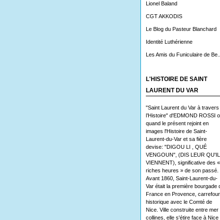
Lionel Baland
CGT AKKODIS
Le Blog du Pasteur Blanchard
Identité Luthérienne
Les Amis du Funiculaire de Be..
L'HISTOIRE DE SAINT
LAURENT DU VAR
"Saint Laurent du Var à travers
l’Histoire" d'EDMOND ROSSI 
quand le présent rejoint en
images l'Histoire de Saint-
Laurent-du-Var et sa fière
devise: "DIGOU LI , QUÉ
VENGOUN", (DIS LEUR QU'I
VIENNENT), significative des «
riches heures » de son passé.
Avant 1860, Saint-Laurent-du-
Var était la première bourgade 
France en Provence, carrefour
historique avec le Comté de
Nice. Ville construite entre mer 
collines, elle s'étire face à Nice 