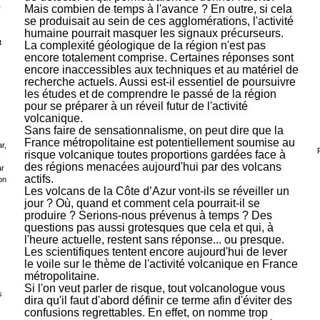
Mais combien de temps à l'avance ? En outre, si cela
r
se produisait au sein de ces agglomérations, l'activité
humaine pourrait masquer les
signaux précurseurs
.
t
La complexité géologique de la région n'est pas
encore totalement comprise. Certaines réponses sont
encore inaccessibles aux techniques et au matériel de
recherche actuels. Aussi est-il essentiel de poursuivre
les études et de comprendre le passé de la région
pour se préparer à un réveil futur de l'activité
volcanique.
Sans faire de sensationnalisme, on peut dire que la
France métropolitaine est potentiellement soumise au
r,
risque volcanique toutes proportions gardées face à
des régions menacées aujourd'hui par des volcans
ar
actifs.
on
Les volcans de la Côte d’Azur vont-ils se réveiller un
jour ? Où, quand et comment cela pourrait-il se
produire ? Serions-nous prévenus à temps ? Des
questions pas aussi grotesques que cela et qui, à
l'heure actuelle, restent sans réponse... ou presque.
Les scientifiques tentent encore aujourd'hui de lever
le voile sur le thème de l'activité volcanique en France
métropolitaine.
Si l'on veut parler de risque, tout volcanologue vous
s
dira qu'il faut d'abord définir ce terme afin d'éviter des
confusions regrettables. En effet, on nomme trop