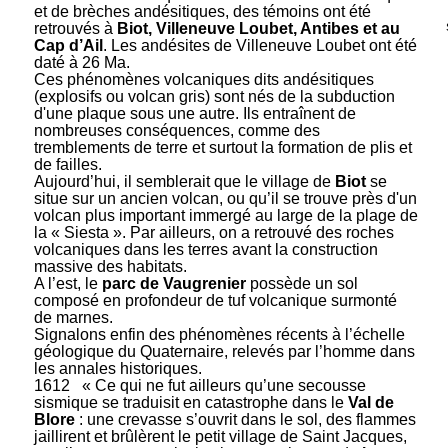
et de brèches andésitiques, des témoins ont été
retrouvés à
Biot, Villeneuve Loubet, Antibes et au
Cap d’Ail
. Les andésites de Villeneuve Loubet ont été
daté à 26 Ma.
Ces phénomènes volcaniques dits andésitiques
(explosifs ou volcan gris) sont nés de la subduction
d'une plaque sous une autre. Ils entraînent de
nombreuses conséquences, comme des
tremblements de terre et surtout la formation de plis et
de failles.
Aujourd’hui, il semblerait que le village de
Biot
se
situe sur un ancien
volcan
, ou qu’il se trouve près d'un
volcan plus important immergé au large de la plage de
la « Siesta ». Par ailleurs, on a retrouvé des roches
volcaniques dans les terres avant la construction
massive des habitats.
A l’est, le
parc de Vaugrenier
possède un sol
composé en profondeur de tuf volcanique surmonté
de marnes.
Signalons enfin des phénomènes récents à l’échelle
géologique du Quaternaire, relevés par l’homme dans
les annales historiques.
1612
« Ce qui ne fut ailleurs qu’une secousse
sismique se traduisit en catastrophe dans le
Val de
Blore
: une crevasse s’ouvrit dans le sol, des flammes
jaillirent et brûlèrent le petit village de Saint Jacques,